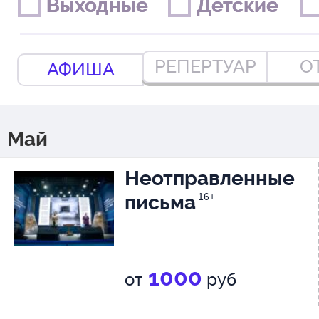
Выходные
Выходные
Детские
Детские
РЕПЕРТУАР
О
АФИША
Май
Неотправленные
письма
16+
1000
от
руб