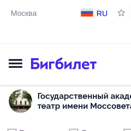
RU
Государственный ака
театр имени Моссовет
Выходные дни
Только детские