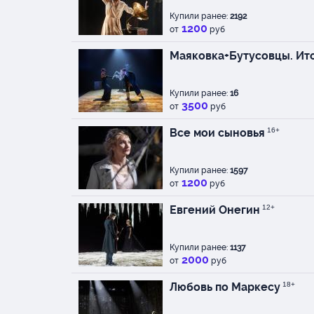
Купили ранее:
2192
1200
от
руб
Маяковка+Бутусовцы. Ит
Купили ранее:
16
3500
от
руб
Все мои сыновья
16+
Купили ранее:
1597
1200
от
руб
Евгений Онегин
12+
Купили ранее:
1137
2000
от
руб
Любовь по Маркесу
18+