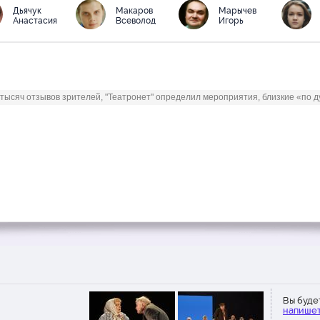
амерного пространства Малой
Дьячук
Макаров
Марычев
Анастасия
Всеволод
Игорь
вуют сцены курения.
 тысяч отзывов зрителей, "Театронет" определил мероприятия, близкие «по ду
Вы буде
напишет