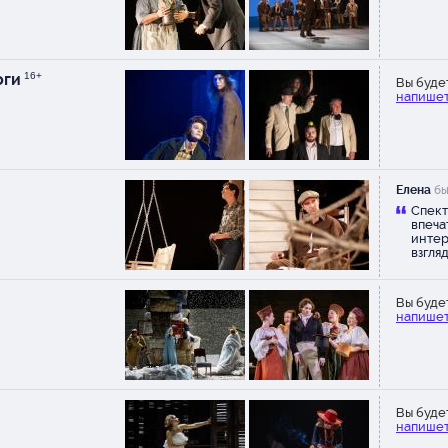
оги
16+
Вы буде
напишет
Елена
бы
Спект
впеча
интер
взгля
Вы буде
напишет
Вы буде
напишет