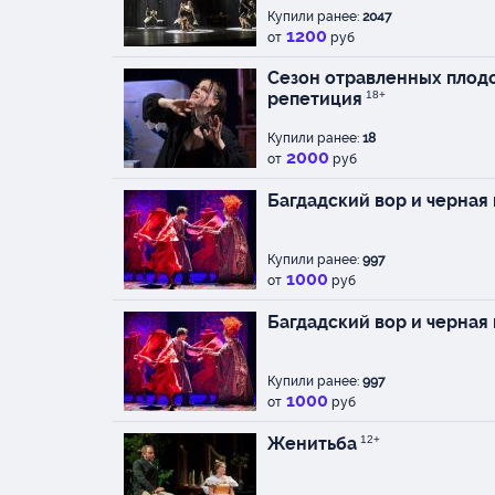
Купили ранее:
2047
1200
от
руб
Сезон отравленных плодо
репетиция
18+
Купили ранее:
18
2000
от
руб
Багдадский вор и черная
Купили ранее:
997
1000
от
руб
Багдадский вор и черная
Купили ранее:
997
1000
от
руб
Женитьба
12+