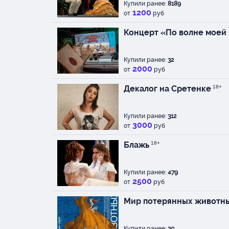
Купили ранее:
8189
1200
от
руб
Концерт «По волне моей
Купили ранее:
32
2000
от
руб
Декалог на Сретенке
18+
Купили ранее:
312
3000
от
руб
Блажь
18+
Купили ранее:
479
2500
от
руб
Мир потерянных животн
Купили ранее:
30