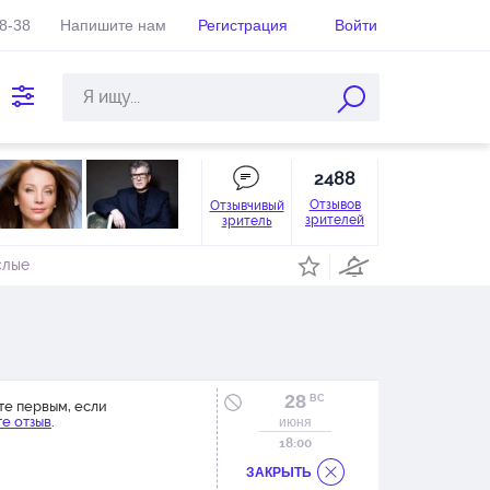
38-38
Напишите нам
Регистрация
Войти
2488
Отзывов
Отзывчивый
зрителей
зритель
слые
28
ВС
те первым, если
е отзыв
.
июня
18:00
ЗАКРЫТЬ