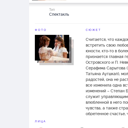
Тип
Спектакль
ФОТО
СЮЖЕТ
Считается, что каждо
встретить свою любов
юности, кто-то в боле
признается главная г
Островского и П. Не
Серафима Сарытова (
Татьяна Аугшкап), мо
радостей, она не рас
все изменила одна вс
изменений – Степан Б
служит управляющим,
влюбленной в него по
чувства, а также стра
обретенное счастье,
здравым смыслом. За
ЛИЦА
закрученного сюжета