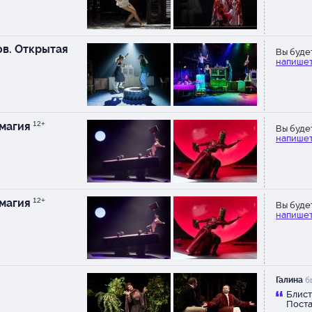
в. Открытая
Вы буде
напишет
 магия
12+
Вы буде
напишет
 магия
12+
Вы буде
напишет
Галина
бы
Блист
Поста