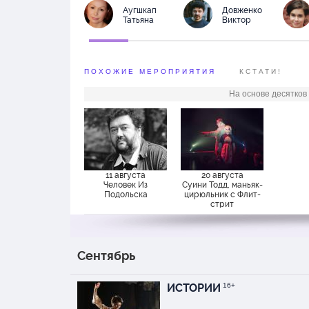
сидя по периметру к
Аугшкап
Довженко
Татьяна
сцены «Маяковки».
Виктор
В спектакле присутст
ПОХОЖИЕ МЕРОПРИЯТИЯ
КСТАТИ!
На основе десятков
11 августа
20 августа
Человек Из
Суини Тодд, маньяк-
Подольска
цирюльник с Флит-
стрит
Сентябрь
ИСТОРИИ
16+