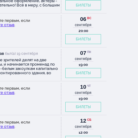
альное оформление, актеры -
ательно! Всё в меру, с большим
БИЛЕТЫ
м и мастерством. Браво!
или большое удовольствие.
06
ВС
те первым, если
е отзыв
.
сентября
20:00
БИЛЕТЫ
07
ПН
ав
был(а) 19 сентября
сентября
е зрителей делят на две
ы, и начинается променад по
19:00
-белым закоулкам капитально
онтированного здания, во
БИЛЕТЫ
 которого предстоит увидеть
ь сюжетов (то есть большую их
играют по два раза, а четыре -
10
ЧТ
те первым, если
ьшом зале, объединив группы).
е отзыв
.
сентября
ь библейских заповедей
аны через историю Сретенки и
19:00
тностей и их обитателей. По
БИЛЕТЫ
это сериал, с живыми
гами - тот самый вербатим, на
ом драматург собаку съела. С
12
его качества режиссурой. С
СБ
те первым, если
алистскими декорациями. С
е отзыв
.
сентября
ными актерами, из которых я
12:00
ебя выделил трогательную
илу Иванилову и