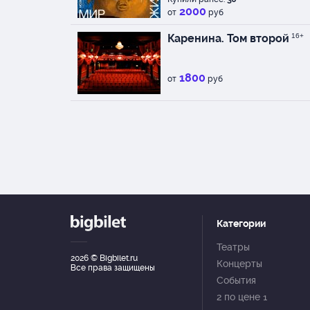
2000
от
руб
Каренина. Том второй
16+
1800
от
руб
Категории
Театры
2026
© Bigbilet.ru
Концерты
Все права защищены
События
2 по цене 1