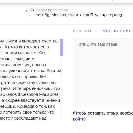
Адрес проведения:
121069, Москва, Никитская Б. ул., 19 корп.13
ОТЗЫВЫ
МОЕ МНЕНИЕ
му в жизни выпадает счастье
ь. Кто-то встречает ее в
е зрелом возрасте. Как
ероиня комедии А.
вежина помещица-вдова
заслуженная артистка России
лодость ее «прошла без
тратила своего чувства», но
треча. И теперь виновник этих
аркалов (Всеволод Макаров) –
 а скорее властвует в имении
мещицы. Комедия о том, как
х потерять свое только что
(Чтобы оставить отзыв, необх
 часто преобладают над
войти
)
 всеми перипетиями лихо
 зрители смогут наблюдать,