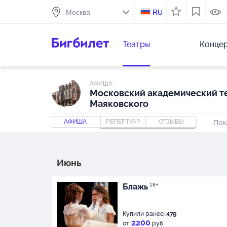
RU
Театры
Конце
АФИША
Московский академический те
Маяковского
АФИША
РЕПЕРТУАР
ОТЗЫВЫ
Пок
Июнь
Блажь
18+
Купили ранее:
479
2200
от
руб