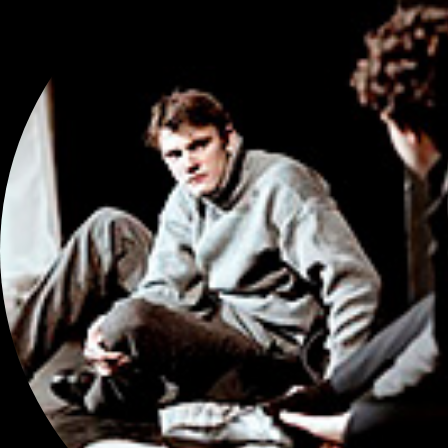
Неотправленн
от
1000
рублей
Купили: 7
ТЕАТР МОДЕРНЪ
О дивный нов
от
2500
рублей
Купили: 142
ВСЕЛЕННАЯ КЛАССИК
Органный кон