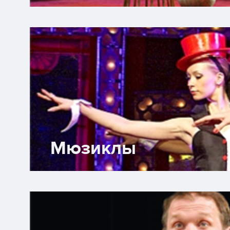
как застывшая бабочка, потеря
выключила дальнейшую жизнь -
понимания происходящего и не
двигаться дальше. Старые усто
ещё держат на плаву, но только
оболочку. Лишь в пылком, диал
она снова оживает, но это лиш
Мюзиклы
вспышка. Красавчик Епиходов 
Бозин) невероятный даже в св
небольшой роли: каваказский ак