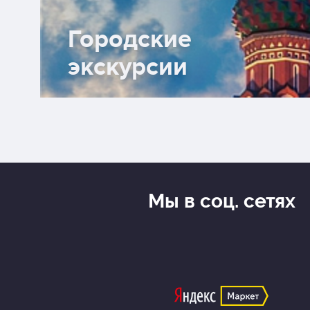
Городские
экскурсии
МДТ МОДЕРНЪ
Вишневый сад (1
Мы в соц. сетях
Прелесть увядания - с первых
лепестков настраиваешься на 
меланхолию. Кинематографичны
Юрия Грымова просматривается