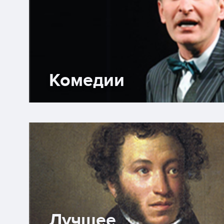
от которой в зале охали дамы, 
улыбка. Фирс (Пётр Ступин) - "
подлежащий" камирдинер, душа
дома, покидает его вслед за хо
Комедии
забывшими его. Фирс был насто
правдоподобен, что я на миг пр
что на сцене актёр, а не согбе
старик. И Гаев (Юрий Анпилогов
Симеонов-Пищик (Вадим Пински
ролях были органичны. Пищик 
Лучшее