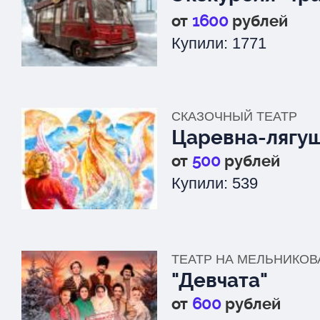
БИС. Булгаков 
от
1600
рублей
Купили: 1771
СКАЗОЧНЫЙ ТЕАТР
Царевна-лягу
от
500
рублей
Купили: 539
ТЕАТР НА МЕЛЬНИКОВ
"Девчата"
от
600
рублей