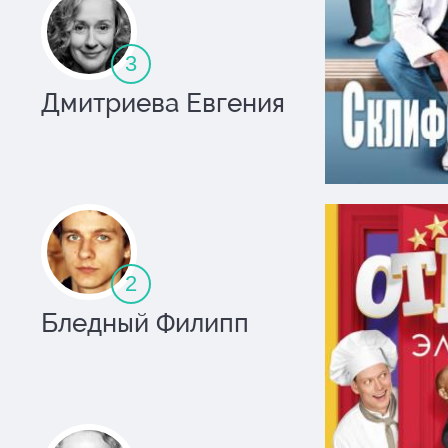
3
АРТ-ПАРТНЕР XXI
КАРЕНИНА
Дмитриева Евгения
от
6000
рублей
Купили: 10
ТЕАТР У НИКИТСКИХ 
2
Песни нашего 
Бледный Филипп
от
4000
рублей
Купили: 987