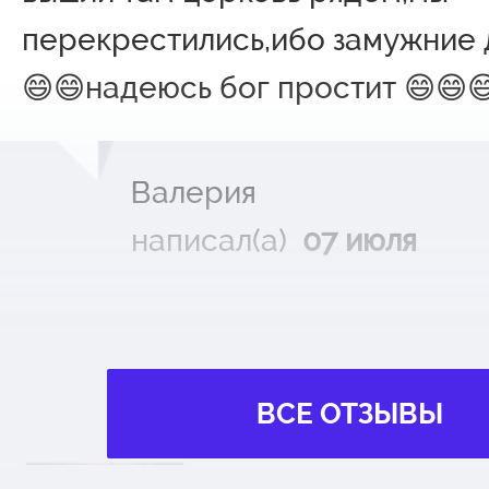
перекрестились,ибо замужние 
😄😄надеюсь бог простит 😄😄
Валерия
написал(а)
07 июля
МДТ МОДЕРНЪ
Вишневый сад (1
ВСЕ ОТЗЫВЫ