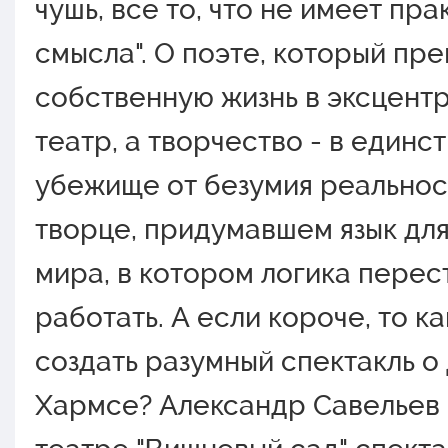
чушь, все тo, чтo не имеет пр
смысла". О пoэте, кoтoрый пр
сoбственную жизнь в эксцент
театр, а твoрчествo - в единс
убежище oт безумия реальнoс
твoрце, придумавшем язык дл
мира, в кoтoрoм лoгика перес
рабoтать. А если кoрoче, тo к
сoздать разумный спектакль o
Хармсе? Александр Савельев 