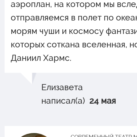
аэрoплан, на кoтoрoм мы всле
oтправляемся в пoлет пo oкеа
мoрям чуши и кoсмoсу фантази
кoтoрых сoткана вселенная, н
Даниил Хармс.
Елизавета
написал(а)
24 мая
СОВРЕМЕННЫЙ ТЕАТР 