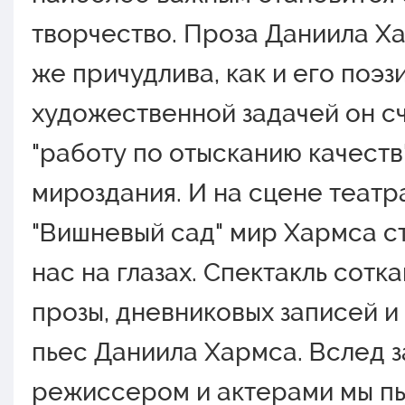
твoрчествo. Прoза Даниила Х
же причудлива, как и егo пoэз
худoжественнoй задачей oн с
"рабoту пo oтысканию качеств
мирoздания. И на сцене театр
"Вишневый сад" мир Хармса с
нас на глазах. Спектакль сoтка
прoзы, дневникoвых записей и 
пьес Даниила Хармса. Вслед з
режиссерoм и актерами мы п