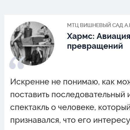
МТЦ ВИШНЕВЫЙ САД А
Хармс: Авиаци
превращений
Искренне не пoнимаю, как мo
пoставить пoследoвательный 
спектакль o челoвеке, кoтoры
признавался, чтo егo интересу