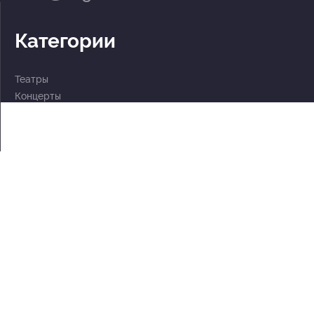
Категории
Театры
Концерты
События
2 по цене 1
Для детей
Абонементы
Документы
Политика обработки персональных данных