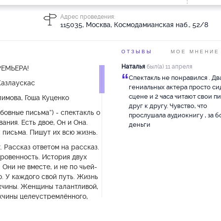
Адрес проведения:
115035, Москва, Космодамианская наб., 52/8
ОТЗЫВЫ
МОЕ МНЕНИЕ
Наталья
был(а) 11 апреля
РЕМЬЕРА!
“
Спектакль не понравился . Дв
Казлаускас
гениальных актера просто си
сцене и 2 часа читают свои п
лимова, Гоша Куценко
друг к другу. Чувство, что
овные письма”) - спектакль о
прослушала аудиокнигу , за 
вания. Есть двое, Он и Она.
деньги
 письма. Пишут их всю жизнь.
. Рассказ ответом на рассказ.
ровенность. История двух
 Они не вместе, и не по чьей-
о. У каждого свой путь. Жизнь
чины. Женщины талантливой,
ужчины целеустремлённого,
ог любви - коробки писем.