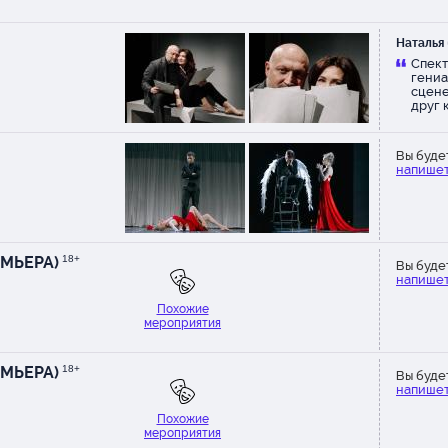
Наталья
Спект
гениа
сцене
друг к
просл
деньг
Вы буде
напишет
ЕМЬЕРА)
18+
Вы буде
напишет
Похожие
мероприятия
ЕМЬЕРА)
18+
Вы буде
напишет
Похожие
мероприятия