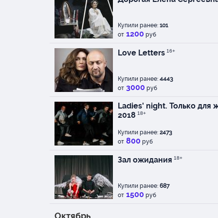
История, написанная 
давно стала классико
Купили ранее:
101
лучшие актёры миров
1200
от
руб
Мы долго искали дуэт
Love Letters
16+
страстная женственн
мужественность. И н
Купили ранее:
4443
3000
от
руб
Художник-постановщи
Ladies' night. Только дл
Художник по свету -
2018
18+
Композитор - Игнас 
Купили ранее:
2473
800
от
руб
Зал ожидания
18+
Купили ранее:
687
1500
от
руб
Октябрь