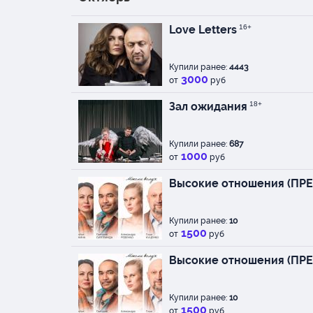
Love Letters
16+
Купили ранее:
4443
3000
от
руб
Зал ожидания
18+
Купили ранее:
687
1000
от
руб
Высокие отношения (ПР
Купили ранее:
10
1500
от
руб
Высокие отношения (ПР
Купили ранее:
10
1500
от
руб