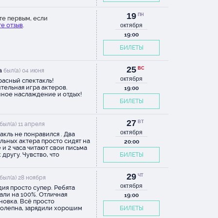
19
ПН
те первым, если
е отзыв
.
октября
19:00
БИЛЕТЫ
25
ВС
а
был(а) 04 июня
октября
асный спектакль!
тельная игра актеров.
19:00
ное наслаждение и отдых!
БИЛЕТЫ
27
ВТ
был(а) 11 апреля
октября
акль не понравился . Два
льных актера просто сидят на
20:00
 и 2 часа читают свои письма
 другу. Чувство, что
БИЛЕТЫ
ушала аудиокнигу , за большие
и
29
ЧТ
был(а) 28 ноября
октября
ия просто супер. Ребята
али на 100%. Отличная
19:00
новка. Всё просто
олепна, зарядили хорошим
БИЛЕТЫ
оением на неделю как