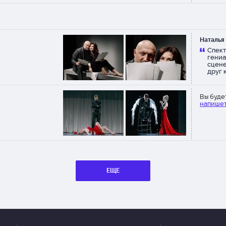
миним
Наталья
Спект
гениа
сцене
друг к
просл
деньг
Вы буде
напишет
ЕЩЕ