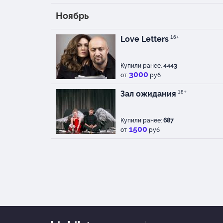
Ноябрь
Love Letters
16+
Купили ранее:
4443
3000
от
руб
Зал ожидания
18+
Купили ранее:
687
1500
от
руб