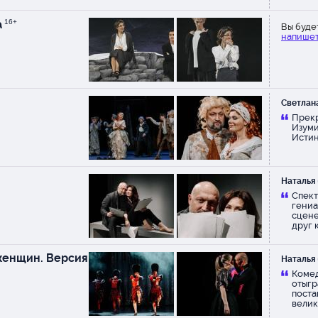
а
16+
Вы буде
напишет
Светлан
Прекр
Изуми
Истин
Наталья
Спект
гениа
сцене
друг к
просл
деньг
я женщин. Версия
Наталья
Комед
отыгр
поста
велик
настр