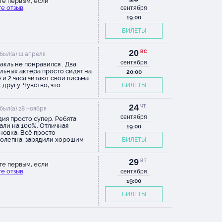
те первым, если
е отзыв
.
сентября
19:00
БИЛЕТЫ
20
ВС
был(а) 11 апреля
сентября
акль не понравился . Два
льных актера просто сидят на
20:00
 и 2 часа читают свои письма
 другу. Чувство, что
БИЛЕТЫ
ушала аудиокнигу , за большие
и
24
ЧТ
был(а) 28 ноября
сентября
ия просто супер. Ребята
али на 100%. Отличная
19:00
новка. Всё просто
олепна, зарядили хорошим
БИЛЕТЫ
оением на неделю как
ум)))
29
ВТ
те первым, если
е отзыв
.
сентября
19:00
БИЛЕТЫ