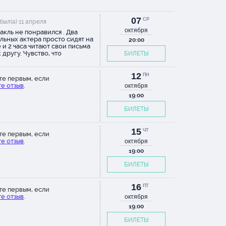
07
СР
был(а) 11 апреля
октября
акль не понравился . Два
льных актера просто сидят на
20:00
 и 2 часа читают свои письма
 другу. Чувство, что
БИЛЕТЫ
ушала аудиокнигу , за большие
и
12
ПН
те первым, если
е отзыв
.
октября
19:00
БИЛЕТЫ
15
ЧТ
те первым, если
е отзыв
.
октября
19:00
БИЛЕТЫ
16
ПТ
те первым, если
е отзыв
.
октября
19:00
БИЛЕТЫ