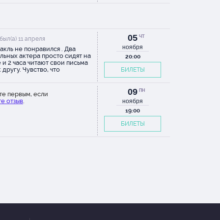
ум)))
05
ЧТ
был(а) 11 апреля
ноября
акль не понравился . Два
льных актера просто сидят на
20:00
 и 2 часа читают свои письма
 другу. Чувство, что
БИЛЕТЫ
ушала аудиокнигу , за большие
и
09
ПН
те первым, если
е отзыв
.
ноября
19:00
БИЛЕТЫ