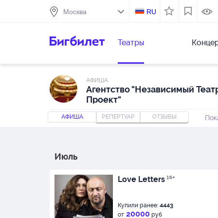
RU
Театры
Конце
АФИША
Агентство "Независимый Теат
Проект"
АФИША
РЕПЕРТУАР
ОТЗЫВЫ
Пок
Июль
Love Letters
16+
Купили ранее:
4443
20000
от
руб