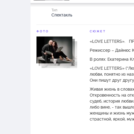
Тип
Спектакль
ФОТО
СЮЖЕТ
«LOVE LETTERS». П
Режиссер – Дайнюс 
В ролях: Екатерина К
«LOVE LETTERS» (“Люб
любви, понятно из наз
Они пишут друг другу
Живая жизнь в словах
Откровенность на отк
судеб, история любви.
либо вине, - так вышл
женщины и жизнь муж
страстной, яркой, м
честного, умного. Ит