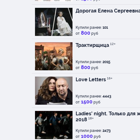
Дорогая Елена Сергеевн
Купили ранее:
101
800
от
руб
Трактирщица
12+
Купили ранее:
2015
800
от
руб
Love Letters
16+
Купили ранее:
4443
1500
от
руб
Ladies' night. Только дл
2018
18+
Купили ранее:
2473
1000
от
руб