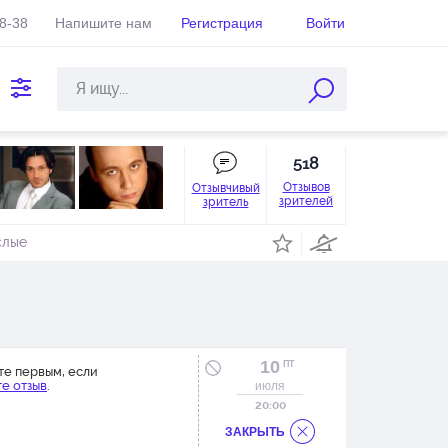
38-38
Напишите нам
Регистрация
Войти
518
Отзывов
Отзывчивый
зрителей
зритель
слые
10
ПТ
те первым, если
е отзыв
.
июля
20:00
ЗАКРЫТЬ