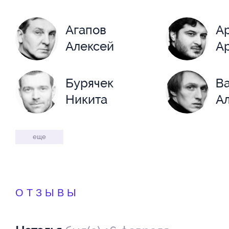
Агапов
А
Алексей
А
Бурячек
В
Никита
А
Васант
В
еще
Вероника
П
Власов
В
ОТЗЫВЫ
Кирилл
Ол