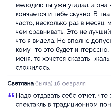
мелодию ты уже угадал, а она 
кончается и тебе скучно. В теа
Сокольская
С
часто, несколько раз в месяц, 
Мария
Д
чем сравнивать. Это не лучший
что я видела. Но вполне допус
Эрнст София
Я
кому- то это будет интересно.
М
меня, то хочется сказать- жаль,
сложилось.
Светлана
был(а) 16 февраля
“
Надо отдавать себе отчет, что 
спектакль в традиционном по