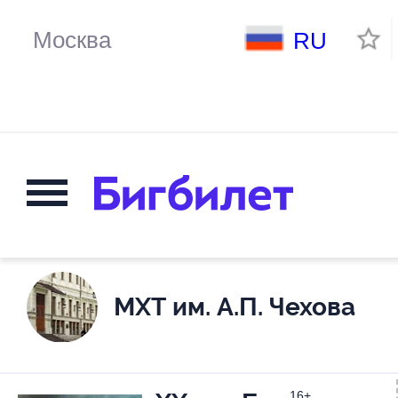
RU
МХТ им. А.П. Чехова
16+