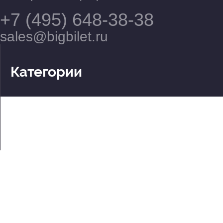
+7 (495) 648-38-38
sales@bigbilet.ru
Категории
Театры
Концерты
События
2 по цене 1
Для детей
Абонементы
Документы
Политика обработки персональных данных