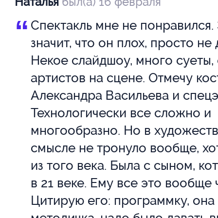
Наталья
был(а) 16 февраля
Глушкова
Д
“
Спектакль мне не понравился.
Ульяна
И
значит, что он плох, просто не 
Некое слайдшоу, много суеты,
Ермакова
Е
артистов на сцене. Отмечу ко
Елизавета
А
Александра Васильева и спец
Технологически все сложно и
Жарычева
Ж
Надежда
А
многообразно. Но в художест
смысле не тронуло вообще, хот
Затеева Анна
З
из того века. Была с сыном, к
в 21 веке. Ему все это вообще 
Цитирую его: программку, она
Калеганова
К