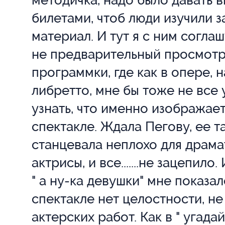
методичка, надо было давать в
Надежда
А
билетами, чтоб люди изучили 
материал. И тут я с ним соглаш
Ковалева
К
не предварительный просмот
Юлия
С
программки, где как в опере, 
либретто, мне бы тоже не все 
Коростелева
К
узнать, что именно изображает
Римма
Ку
спектакле. Ждала Пегову, ее та
станцевала неплохо для драма
Красненков
Л
актрисы, и все.......не зацепило
Алексей
" а ну-ка девушки" мне показа
спектакле нет целостности, не
Сальников
С
актерских работ. Как в " угада
Николай
А