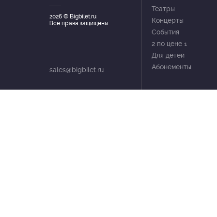
Театры
2026
© Bigbilet.ru
Концерты
Все права защищены
События
2 по цене 1
Для детей
Абонементы
sales@bigbilet.ru