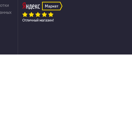
отки
данных