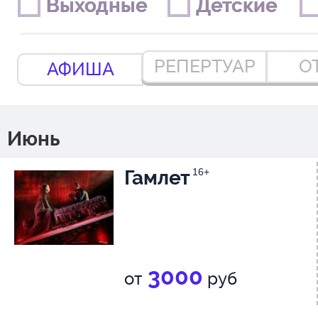
Выходные
Выходные
Детские
Детские
РЕПЕРТУАР
О
АФИША
Июнь
Гамлет
16+
3000
от
руб