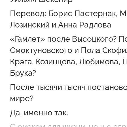
Перевод: Борис Пастернак, М
Лозинский и Анна Радлова
«Гамлет» после Высоцкого? П
Смоктуновского и Пола Скофи
Крэга, Козинцева, Любимова, 
Брука?
После тысячи тысяч постаново
мире?
Да, именно так.
С риском для жизни, но и с о