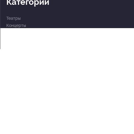
Категории
Театры
Концерты
События
2 по цене 1
Для детей
Абонементы
Документы
Политика обработки персональных данных