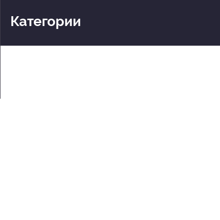
Категории
Театры
Концерты
События
2 по цене 1
Для детей
Абонементы
Документы
Политика обработки персональных данных