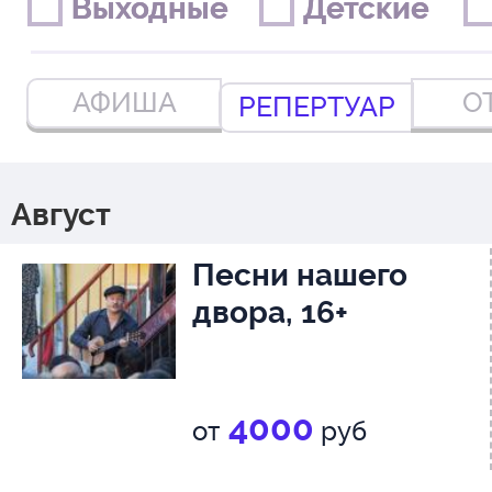
Выходные
Выходные
Детские
Детские
АФИША
О
РЕПЕРТУАР
Август
Песни нашего
двора, 16+
4000
от
руб