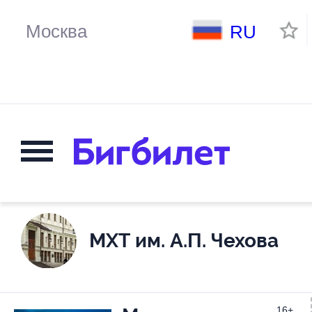
RU
МХТ им. А.П. Чехова
16+