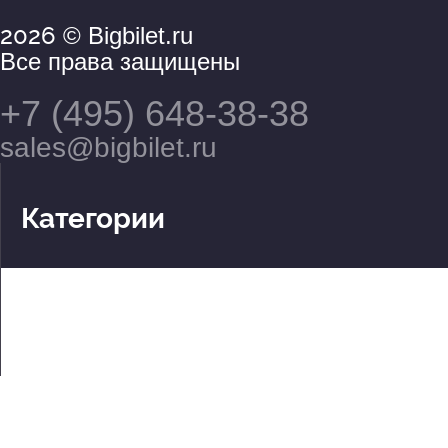
2026
© Bigbilet.ru
Все права защищены
+7 (495) 648-38-38
sales@bigbilet.ru
Категории
Театры
Концерты
События
2 по цене 1
Для детей
Абонементы
Документы