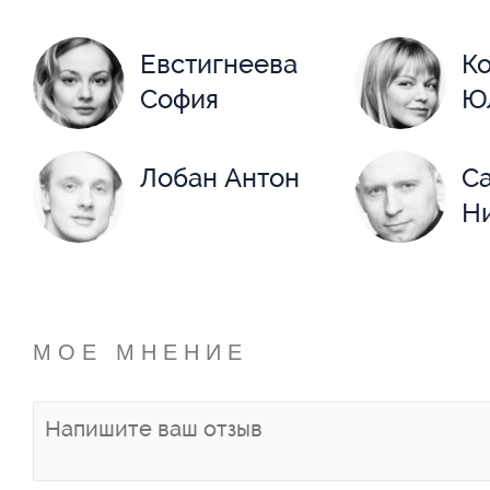
Евстигнеева
К
София
Ю
Лобан Антон
С
Н
Сапиро Олег
МОЕ МНЕНИЕ