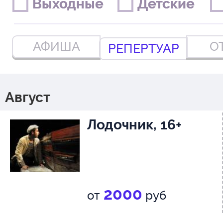
Выходные
Выходные
Детские
Детские
АФИША
О
РЕПЕРТУАР
Август
Лодочник, 16+
2000
от
руб