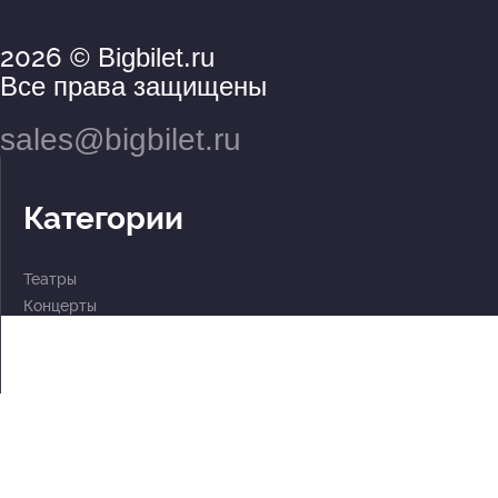
2026
© Bigbilet.ru
Все права защищены
sales@bigbilet.ru
Категории
Театры
Концерты
События
2 по цене 1
Для детей
Абонементы
Документы