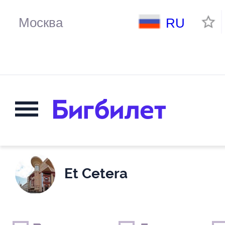
RU
Et Cetera
Выходные дни
Только детские