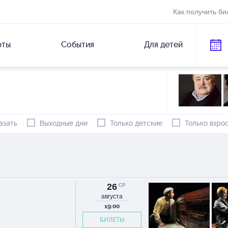
Как получить би
рты
События
Для детей
азать
Выходные дни
Только детские
Только взро
26
СР
августа
19:00
БИЛЕТЫ