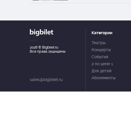
Категории
Театры
2026
© Bigbilet.ru
Концерты
Все права защищены
События
2 по цене 1
Для детей
Абонементы
sales@bigbilet.ru