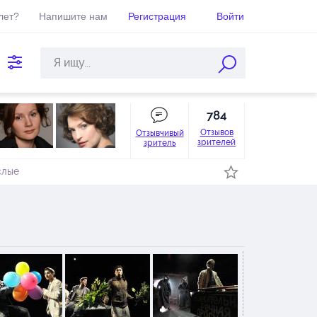
лет?
Напишите нам
Регистрация
Войти
784
Отзывов
Отзывчивый
зрителей
зритель
слые