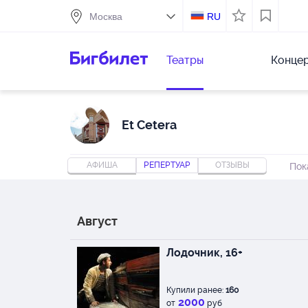
RU
Театры
Конце
Et Cetera
АФИША
РЕПЕРТУАР
ОТЗЫВЫ
Пок
Август
Лодочник, 16+
Купили ранее:
160
2000
от
руб