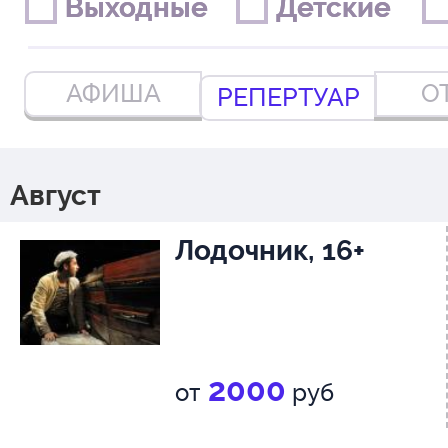
Выходные
Выходные
Детские
Детские
АФИША
О
РЕПЕРТУАР
Август
Лодочник, 16+
2000
от
руб