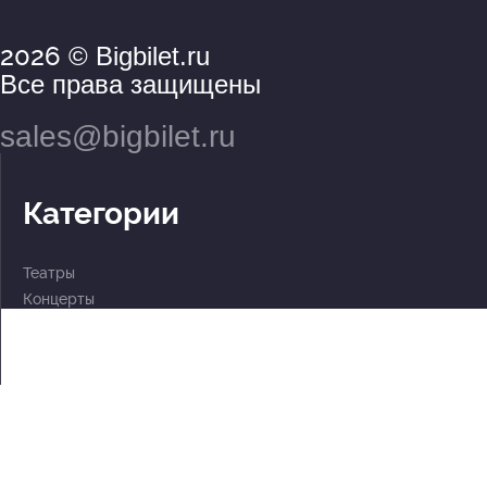
2026
© Bigbilet.ru
Все права защищены
sales@bigbilet.ru
Категории
Театры
Концерты
События
2 по цене 1
Для детей
Абонементы
Документы