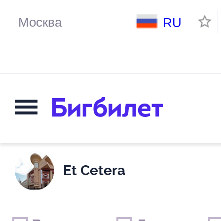
RU
Et Cetera
Выходные дни
Только детские