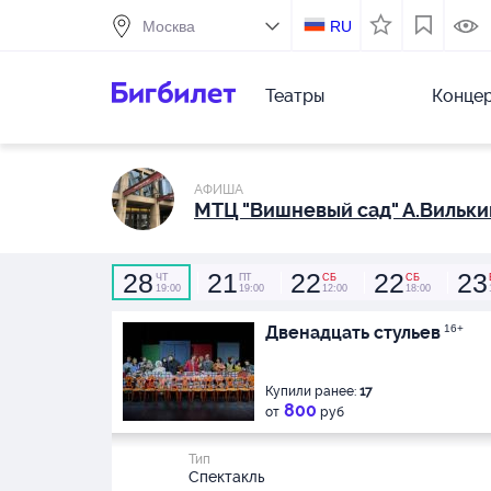
RU
Театры
Конце
АФИША
МТЦ "Вишневый сад" А.Вильки
28
21
22
22
23
ЧТ
ПТ
СБ
СБ
19:00
19:00
12:00
18:00
Двенадцать стульев
16+
Купили ранее:
17
800
от
руб
Тип
Спектакль