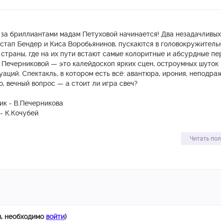
 за бриллиантами мадам Петуховой начинается! Два незадачливых
Остап Бендер и Киса Воробьянинов, пускаются в головокружитель
страны, где на их пути встают самые колоритные и абсурдные п
 Печерниковой — это калейдоскоп ярких сцен, остроумных шуток 
аций. Спектакль, в котором есть всё: авантюра, ирония, неподр
о, вечный вопрос — а стоит ли игра свеч?
к - В.Печерникова
- К.Кочубей
исполнители
Читать по
й Марченко/Тимофей Якомульский
оробьянинов Вячеслав Косарев/Александр Трошин
евникова
нко
ко
в, необходимо
войти
)