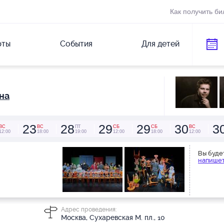
Как получить би
рты
События
Для детей
на
23
28
29
29
30
3
ВС
ВС
ПТ
СБ
СБ
ВС
12:00
18:00
19:00
12:00
18:00
12:00
Вы буде
напишет
Адрес проведения:
Москва, Сухаревская М. пл., 10