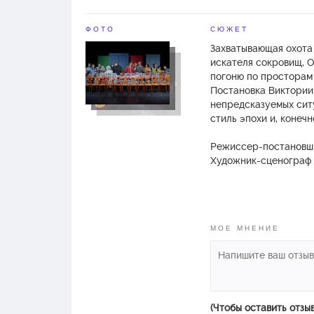
ФОТО
СЮЖЕТ
Захватывающая охота
искателя сокровищ, 
погоню по просторам 
Постановка Виктории
непредсказуемых ситу
стиль эпохи и, конечн
Режиссер-постановши
Художник-сценограф 
Действующие лица и 
Остап Бендер Георги
Ипполит Матвеевич В
МОЕ МНЕНИЕ
Ансамбль
з.а. РФ Людмила Кож
з.а. РФ Мария Остапе
Александр Волочиен
Мария Малкова
Анастасия Козлова
(Чтобы оставить отзы