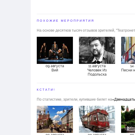
Валентина Емельянов
Мария Ильякова
Алексей Коваль
Сергей Бурлаченко
ПОХОЖИЕ МЕРОПРИЯТИЯ
Алена Дроздова
Дмитрий Стройкин
На основе десятков тысяч отзывов зрителей, "Театронет
Полина Ровнер
Захар Муралев
Аниса Фархи
09 августа
11 августа
14
Вий
Человек Из
Песни 
Подольска
КСТАТИ!
По статистике, зрители, купившие билет на
«Двенадцать