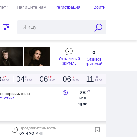
лет?
Напишите нам
Регистрация
Войти
0
Отзывчивый
Отзывов
зритель
зрителей
0
04
06
06
11
ВС
ПТ
ВС
ВС
ПТ
18:00
19:00
12:00
18:00
19:00
28
ЧТ
те первым, если
е отзыв
.
мая
19:00
Продолжительность:
03 ч 30 мин