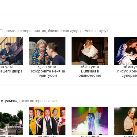
а
" определил мероприятия, близкие «по духу времени и вкусу»
 августа
15 августа
16 августа
18 авгу
нашего двора
Похороните меня за
Выпивая в
Иисус Хри
плинтусом
одиночестве
суперзв
 стульев»
, также интересовались