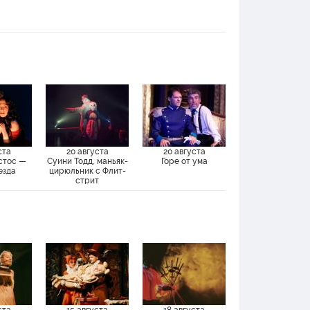
ста
20 августа
20 августа
стос —
Суини Тодд, маньяк-
Горе от ума
езда
цирюльник с Флит-
стрит