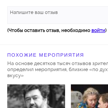
воспоминаний». Во втором — 
«Осенней росой», «Боже, како
робкая надежда - «Всё ещё ве
потом Москва укутывается в 
(Чтобы оставить отзыв, необходимо
войти
)
снег: «Русская метелица», «З
сказка», «А снег идёт», но «Гр
ПОХОЖИЕ МЕРОПРИЯТИЯ
надо». Спектакль-настроение 
На основе десятков тысяч отзывов зрител
которые занимают особое мес
определил мероприятия, близкие «по дух
вкусу»
каждого столичного жителя. 
москвичи!» - здесь ваш город,
любовь.