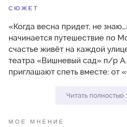
СЮЖЕТ
«Когда весна придет, не знаю…»
начинается путешествие по Мо
счастье живёт на каждой улиц
театра «Вишневый сад» п/р А
приглашают спеть вместе: от 
клёна» и «Три года ты мне сни
«Падают листья». В первом акт
Читать полностью
танцы, гадание «На Ивана на К
«Добрый город» из кино и «Та
МОЕ МНЕНИЕ