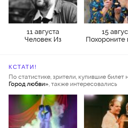
Действующие лица и исполнит
11 августа
15 авгу
Сергей Бурлаченко
Человек Из
Похороните 
Максим Глухов
Подольска
плинтус
Валентина Емельянова
Павел Еремеев
КСТАТИ!
По статистике, зрители, купившие билет 
Екатерина Жигульская
Город любви»
, также интересовались
София Зенцова
Мария Ильякова
Анастасия Козлова
Вячеслав Косарев