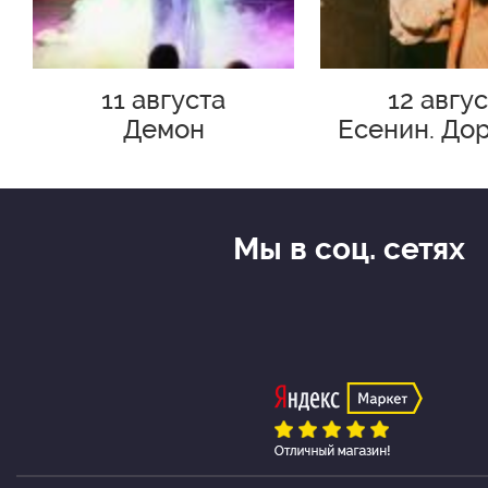
Георгий Марченко
Захар Муралев
11 августа
12 авгу
Александр Волочиенко
Демон
Есенин. Дор
разбитых с
Полина Некрасова
Фёдор Попов
Мы в соц. сетях
Алина Мазненкова
Аниса Фархи
Валерия Шматкова
Марина Федотовская