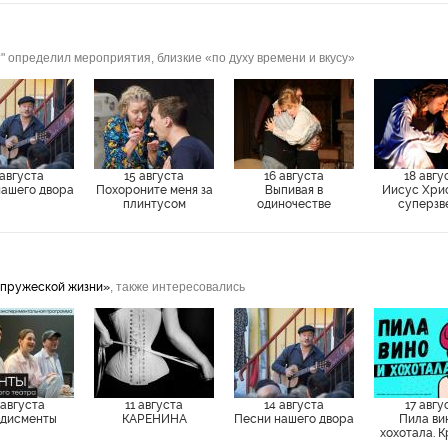
" определил мероприятия, близкие «по духу времени и вкусу»
 августа
15 августа
16 августа
18 авгу
нашего двора
Похороните меня за
Выпивая в
Иисус Хри
плинтусом
одиночестве
суперзв
упружеской жизни»
, также интересовались
 августа
11 августа
14 августа
17 авгу
дисменты
КАРЕНИНА
Песни нашего двора
Пила ви
хохотала. 