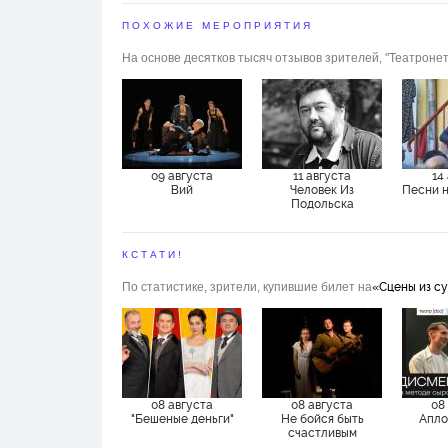
ПОХОЖИЕ МЕРОПРИЯТИЯ
На основе десятков тысяч отзывов зрителей, "Театронет
09 августа
11 августа
14
Вий
Человек Из
Песни 
Подольска
КСТАТИ!
По статистике, зрители, купившие билет на
«Сцены из с
08 августа
08 августа
08
"Бешеные деньги"
Не бойся быть
Апло
счастливым