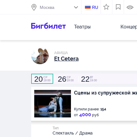
RU
Театры
Конце
АФИША
Et Cetera
20
26
22
СР
СР
ВТ
19:00
19:00
19:00
Сцены из супружеской ж
Купили ранее:
154
4000
от
руб
Тип
Спектакль / Драма