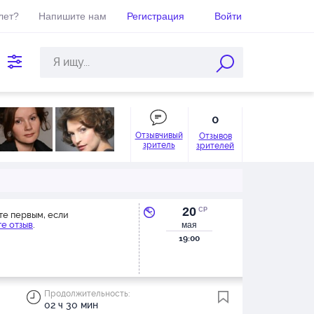
лет?
Напишите нам
Регистрация
Войти
0
Отзывчивый
Отзывов
зритель
зрителей
20
СР
те первым, если
е отзыв
.
мая
19:00
Продолжительность:
02 ч 30 мин