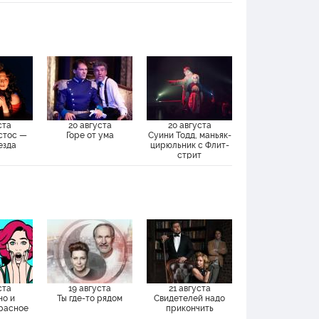
ста
20 августа
20 августа
стос —
Горе от ума
Суини Тодд, маньяк-
езда
цирюльник с Флит-
стрит
ста
19 августа
21 августа
но и
Ты где-то рядом
Свидетелей надо
Красное
прикончить