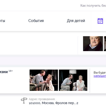
Как получить би
рты
События
Для детей
изни
16+
Вы буде
напишет
Адрес проведения:
101000, Москва, Фролов пер., 2