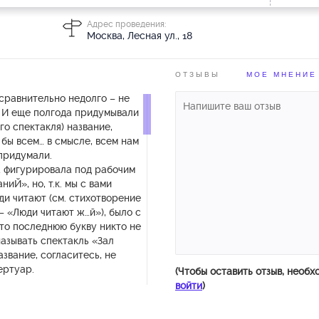
Адрес проведения:
Москва, Лесная ул., 18
ОТЗЫВЫ
МОЕ МНЕНИЕ
сравнительно недолго – не
. И еще полгода придумывали
го спектакля) название,
бы всем… в смысле, всем нам
 придумали.
а фигурировала под рабочим
иЙ», но, т.к. мы с вами
ди читают (см. стихотворение
 – «Люди читают ж…й»), было с
что последнюю букву никто не
называть спектакль «Зал
азвание, согласитесь, не
ертуар.
(Чтобы оставить отзыв, необх
войти
)
ще несколько вариантов, но
гли, потому что у каждого был