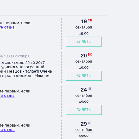
19
СБ
те первым, если
е отзыв
.
сентября
19:00
БИЛЕТЫ
20
ВС
ыл(а) 23 октября
сентября
на спектакле 22.10.2017 г.
 удивил многогранный
19:00
ий Певцов - талант! Очень
 в роли диджея - Максим
БИЛЕТЫ
ган. Спасибо огромное за
вленное удовольствие...
24
ЧТ
те первым, если
е отзыв
.
сентября
19:00
БИЛЕТЫ
29
ВТ
те первым, если
е отзыв
.
сентября
19:00