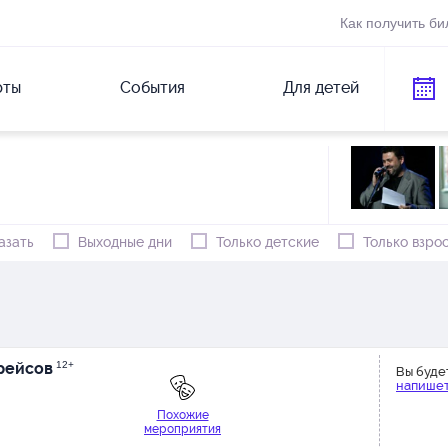
Как получить би
рты
События
Для детей
азать
Выходные дни
Только детские
Только взро
рейсов
12+
Вы буде
напишет
Похожие
мероприятия