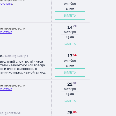
е отзыв
.
октября
19:00
БИЛЕТЫ
14
СР
те первым, если
е отзыв
.
октября
19:00
БИЛЕТЫ
17
СБ
на
был(а) 25 ноября
октября
ательный спектакль! 3 часа
тели незаметно! Как всегда,
19:00
о и очень жизненно, с
ами (которых, на мой взгляд,
БИЛЕТЫ
 было бы и поменьше) и
шлениями на вечные темы.
Виторгана воспринялась
22
ЧТ
те первым, если
означно - его очень много и
е отзыв
.
октября
чиво (хотя актёра очень
). Возможно, второстепенные
19:00
Максиму удаются лучше, или я
БИЛЕТЫ
таточно прониклась глубиной
гры. Квартетовцы, как всегда,
цы. Особенно порадовал Хайт
25
бычном для себя амплуа,
ВС
(а) 31 октября
али от души))) Ну и немного