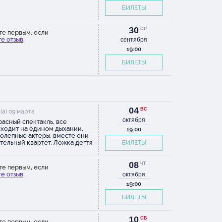
БИЛЕТЫ
30
СР
те первым, если
е отзыв
.
сентября
19:00
БИЛЕТЫ
04
ВС
(а) 09 марта
октября
асный спектакль, все
ходит на едином дыхании,
19:00
олепные актеры, вместе они
тельный квартет. Ложка дегтя-
БИЛЕТЫ
еатральный зал крайне
бен и изношен
08
ЧТ
те первым, если
е отзыв
.
октября
19:00
БИЛЕТЫ
10
СБ
те первым, если