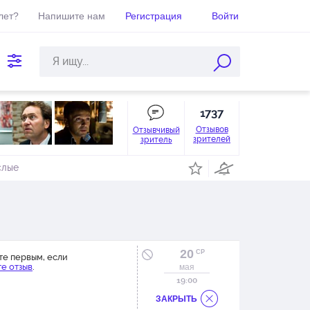
лет?
Напишите нам
Регистрация
Войти
1737
Отзывов
Отзывчивый
зрителей
зритель
слые
20
СР
те первым, если
е отзыв
.
мая
19:00
ЗАКРЫТЬ