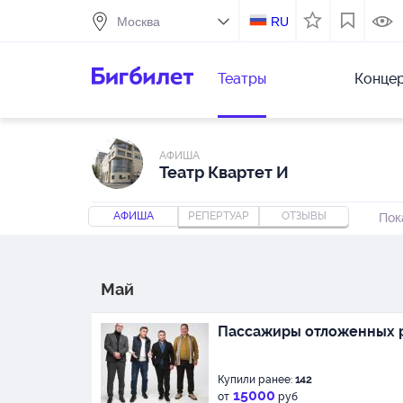
RU
Театры
Конце
АФИША
Театр Квартет И
АФИША
РЕПЕРТУАР
ОТЗЫВЫ
Пок
Май
Пассажиры отложенных 
Купили ранее:
142
15000
от
руб