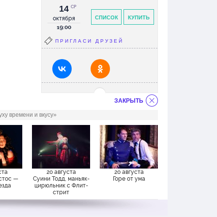
14
СР
СПИСОК
КУПИТЬ
октября
19:00
ПРИГЛАСИ ДРУЗЕЙ
ЗАКРЫТЬ
ху времени и вкусу»
ста
20 августа
20 августа
стос —
Суини Тодд, маньяк-
Горе от ума
езда
цирюльник с Флит-
стрит