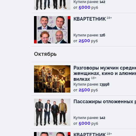
Купили ранее:
142
5000
от
руб
Нет, вообще-то всё, 
спектакле, можно в д
КВАРТЕТНИК
18+
однажды зимой в одн
уральском?... а, може
аэропорте одного до
Купили ранее:
126
2500
расположенного горо
от
руб
разных и, главное, аб
другом человека. И во
Октябрь
провели там вместе… 
звучит, да?
Разговоры мужчин средне
женщинах, кино и алюми
Нет, не пугайтесь – з
вилках
18+
сделались друзьями 
Купили ранее:
13998
2500
потому что это была 
от
руб
любим… Зато про них 
Пассажиры отложенных 
понятно, – в том числ
довольно интересные…
обыкновенные.
Купили ранее:
142
5000
от
руб
Состав
В спектакле участву
КВАРТЕТНИК
18+