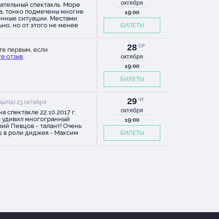
октября
ательный спектакль. Море
ал - всегда брали билеты в
, тонко подмечены многие
19:00
е ряды партера (максимум 7-
нные ситуации. Местами
 в этот раз решили попробовать
ьно, но от этого не менее
БИЛЕТЫ
й ряд балкона. Это было
ательно. С радостью бы
о. Видно хорошо, НО сидеть
ил еще раз
 неудобно и порой актёров
28
СР
е не слышно. Возвращаемся
те первым, если
но в партер))
е отзыв
.
октября
19:00
БИЛЕТЫ
29
ЧТ
ыл(а) 23 октября
октября
на спектакле 22.10.2017 г.
 удивил многогранный
19:00
ий Певцов - талант! Очень
 в роли диджея - Максим
БИЛЕТЫ
ган. Спасибо огромное за
вленное удовольствие...