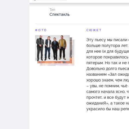
Тип
Спектакль
ФОТО
СЮЖЕТ
Эту пьесу мы писали 
больше полутора лет
для нее (и для будуще
которое понравилось 
пятерым. Но так и не
Довольно долго пьес
названием «Зал ожидан
хорошо знаем, чем лю
– увы, не помним, чьё
самого начала ясно, 
прочтет, и все будут 
ожиданиЯ», а такое н
украсило бы наш реп
Тогда мы придумали е
выбрать из них не смо