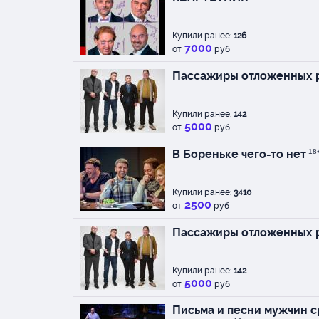
Л. Барац, А. Демидов,
Л. Барац, С. Петрейко
Режиссер
Купили ранее:
126
7000
С. Петрейков
от
руб
Над спектаклем рабо
Пассажиры отложенных 
Технический директор
Художник-постановщи
Художник - И. Кисель
Купили ранее:
142
Помощник режиссера 
5000
от
руб
Звукорежиссер - С. 
Видеомонтаж - А. Юр
В Бореньке чего-то нет
18
Видеоинженер - А. Ку
Художник по свету - 
Осветитель - И. Паще
Купили ранее:
3410
2500
Художник по костюмам
от
руб
Костюмы - Л. Дренюк
Пассажиры отложенных 
Реквизит - Ю. Федото
Монтаж - А. Сахаров, 
Купили ранее:
142
5000
от
руб
Письма и песни мужчин 