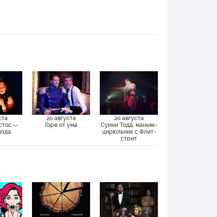
ста
20 августа
20 августа
стос —
Горе от ума
Суини Тодд, маньяк-
езда
цирюльник с Флит-
стрит