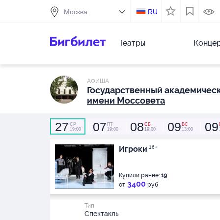
RU
Театры
Конце
АФИША
Государственный академическ
имени Моссовета
27
07
08
09
09
СР
ПТ
СБ
ВС
19:00
19:00
19:00
13:00
Игроки
16+
Купили ранее:
19
3400
от
руб
Тип
Спектакль