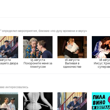
" определил мероприятия, близкие «по духу времени и вкусу»
 августа
15 августа
16 августа
18 авгу
нашего двора
Похороните меня за
Выпивая в
Иисус Хри
плинтусом
одиночестве
суперзв
акже интересовались