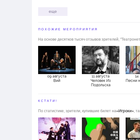
Комарова
еще
Ксения
ПОХОЖИЕ МЕРОПРИЯТИЯ
Отс Олег
На основе десятков тысяч отзывов зрителей, "Театронет
Пархоменко
Павел
Пищулин
Ваня
09 августа
11 августа
14
Вий
Человек Из
Песни 
Подольска
Подадаев
Дмитрий
КСТАТИ!
Прокошин
По статистике, зрители, купившие билет на
«Игроки»
, т
Владимир
Ратьков
Евгений