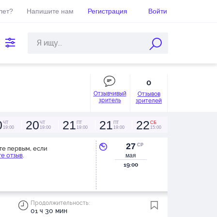
лет?
Напишите нам
Регистрация
Войти
0
Отзывчивый
Отзывов
зритель
зрителей
0
20
21
21
22
ЧТ
ЧТ
ПТ
ПТ
СБ
19:00
19:00
19:00
19:00
15:00
27
СР
те первым, если
е отзыв
.
мая
19:00
Продолжительность:
01 ч 30 мин