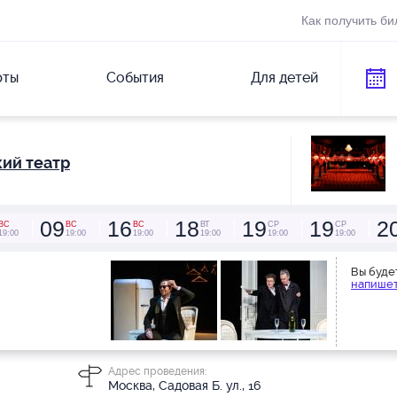
Как получить би
рты
События
Для детей
ий театр
09
16
18
19
19
2
ВС
ВС
ВС
ВТ
СР
СР
19:00
19:00
19:00
19:00
19:00
19:00
Вы буде
напишет
Адрес проведения:
Москва, Садовая Б. ул., 16