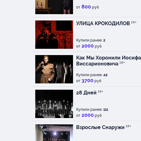
сотворчестве и под 
800
и режиссера Юрия М
от
руб
этот спектакль, кото
аудитории 18+.
УЛИЦА КРОКОДИЛОВ
16+
Мы благодарим наших
факультет МШНК выпу
Купили ранее:
2
которые также являют
2000
от
руб
Как Мы Хоронили Иосифа
Актеры: Марина Ганах
Виссарионовича
18+
Алексей Губкин, Алек
Купили ранее:
42
3700
от
руб
28 Дней
18+
Купили ранее:
111
2000
от
руб
Взрослые Снаружи
18+