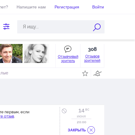
лет?
Напишите нам
Регистрация
Войти
308
Отзывов
Отзывчивый
зрителей
зритель
слые
14
ВС
те первым, если
е отзыв
.
июня
20:00
ЗАКРЫТЬ