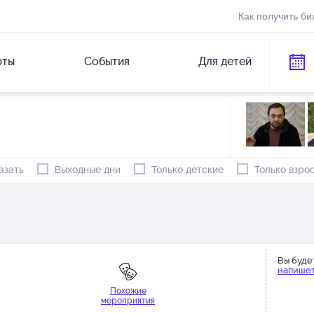
Как получить би
рты
События
Для детей
азать
Выходные дни
Только детские
Только взро
Вы буде
напишет
Похожие
мероприятия