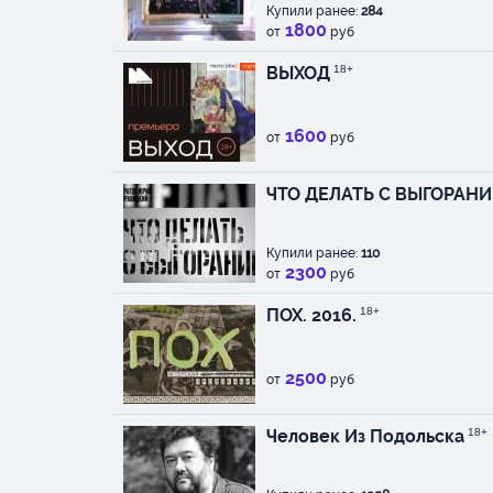
Купили ранее:
284
1800
от
руб
ВЫХОД
18+
1600
от
руб
ЧТО ДЕЛАТЬ С ВЫГОРАН
Купили ранее:
110
2300
от
руб
ПОХ. 2016.
18+
2500
от
руб
Человек Из Подольска
18+