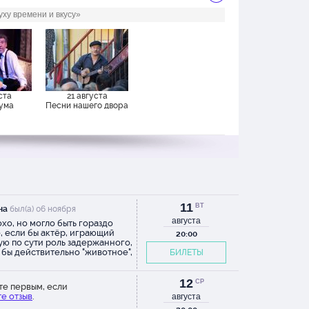
ху времени и вкусу»
ста
21 августа
 ума
Песни нашего двора
11
ВТ
на
был(а) 06 ноября
августа
хо, но могло быть гораздо
, если бы актёр, играющий
20:00
ую по сути роль задержанного,
 бы действительно "животное",
БИЛЕТЫ
пределили его полицейские.
 играл кого-то в ком трудно
ть даже животное, скорее он
12
СР
те первым, если
 "овощ". Трудно поверить, что
е отзыв
.
августа
бный персонаж способен