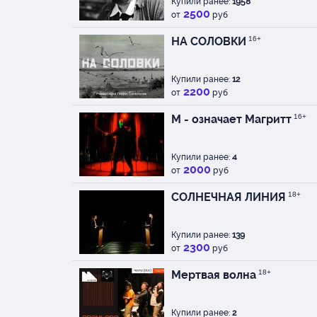
Купили ранее:
1958
2500
от
руб
НА СОЛОВКИ
16+
Купили ранее:
12
2200
от
руб
М - означает Магритт
16+
Купили ранее:
4
2000
от
руб
СОЛНЕЧНАЯ ЛИНИЯ
18+
Купили ранее:
139
2300
от
руб
Мертвая волна
18+
Купили ранее:
2