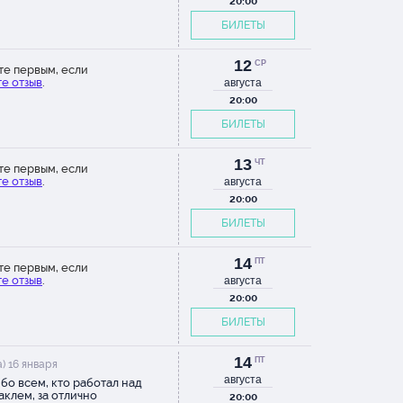
ь музыку, встречаться с
20:00
кой. Остальные актеры были
БИЛЕТЫ
и и интересными, и просто
и спектакль.
12
СР
те первым, если
е отзыв
.
августа
20:00
БИЛЕТЫ
13
ЧТ
те первым, если
е отзыв
.
августа
20:00
БИЛЕТЫ
14
ПТ
те первым, если
е отзыв
.
августа
20:00
БИЛЕТЫ
14
ПТ
) 16 января
августа
бо всем, кто работал над
аклем, за отлично
20:00