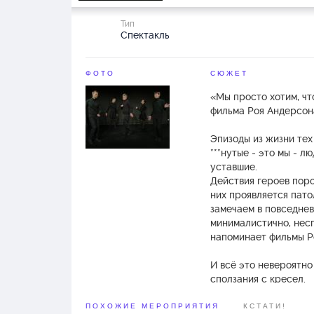
Тип
Спектакль
ФОТО
СЮЖЕТ
«Мы просто хотим, чт
фильма Роя Андерсон
Эпизоды из жизни тех 
***нутые - это мы - л
уставшие.
Действия героев пор
них проявляется пато
замечаем в повседне
минималистично, нес
напоминает фильмы Р
И всё это невероятно
сползания с кресел.
Спектакль - новая ве
ПОХОЖИЕ МЕРОПРИЯТИЯ
КСТАТИ!