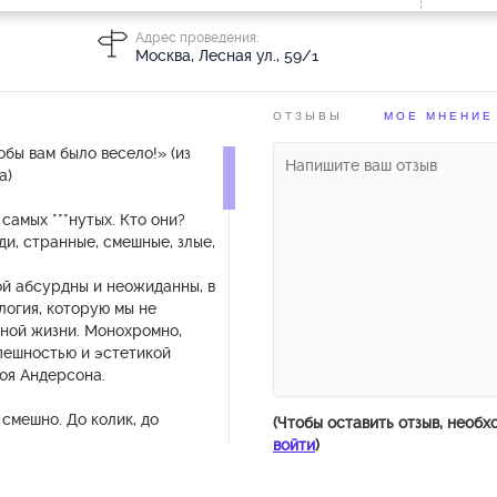
Адрес проведения:
Москва, Лесная ул., 59/1
ОТЗЫВЫ
МОЕ МНЕНИЕ
обы вам было весело!» (из
а)
самых ***нутых. Кто они?
юди, странные, смешные, злые,
ой абсурдны и неожиданны, в
логия, которую мы не
вной жизни. Монохромно,
пешностью и эстетикой
оя Андерсона.
 смешно. До колик, до
(Чтобы оставить отзыв, необх
войти
)
рсия дипломного спектакля