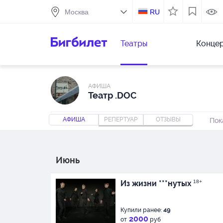
RU
Театры
Конце
АФИША
Театр .DOC
АФИША
РЕПЕРТУАР
ОТЗЫВЫ
Пок
Июнь
Из жизни ***нутых
18+
Купили ранее:
49
2000
от
руб