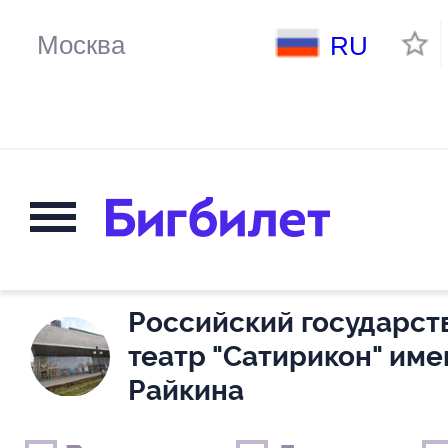
RU
Российский государс
театр "Сатирикон" им
Райкина
Выходные дни
Только детские