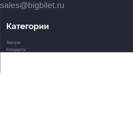
sales@bigbilet.ru
Категории
Театры
Концерты
События
2 по цене 1
Для детей
Абонементы
Документы
Политика обработки персональных данных