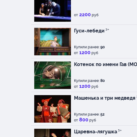
2200
от
руб
Гуси-лебеди
3+
Купили ранее:
90
1200
от
руб
Котенок по имени Гав (МО
Купили ранее:
80
1200
от
руб
Машенька и три медведя
Купили ранее:
52
800
от
руб
Царевна-лягушка
5+