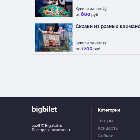
Купили ранее:
23
800
от
руб
Сказки из разных кармано
Купили ранее:
22
1200
от
руб
Категории
Театры
2026
© Bigbilet.ru
Концерты
Все права защищены
События