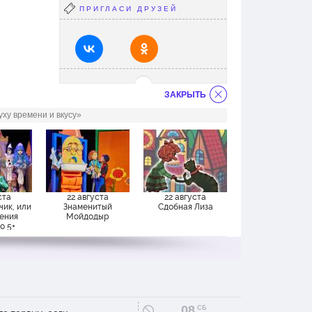
ПРИГЛАСИ ДРУЗЕЙ
ЗАКРЫТЬ
ху времени и вкусу»
ста
22 августа
22 августа
чик, или
Знаменитый
Сдобная Лиза
ения
Мойдодыр
о 5+
08
СБ