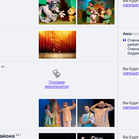
Вы буде
напишет
Анна
был
Очень
ребят
Очень
подач
уютны
завор
юных 
+
4+
Вы буде
созда
напишет
Похожие
мероприятия
Вы буде
напишет
района
12+
Вы буде