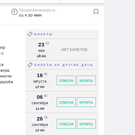
Продолжительность:
01 ч 20 мин
БИЛЕТЫ
23
СБ
атр
НЕТ БИЛЕТОВ
мая
 с
18:00
ся
БИЛЕТЫ НА ДРУГИЕ ДАТЫ
атра,
16
ВС
омогли
СПИСОК
КУПИТЬ
августа
рдеробе
17:00
06
ВС
СПИСОК
КУПИТЬ
сентября
11:00
26
СБ
СПИСОК
КУПИТЬ
сентября
17:00