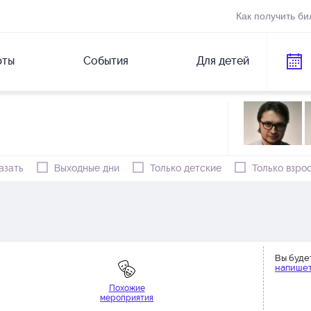
Как получить би
рты
События
Для детей
азать
Выходные дни
Только детские
Только взро
Вы буде
напишет
Похожие
мероприятия