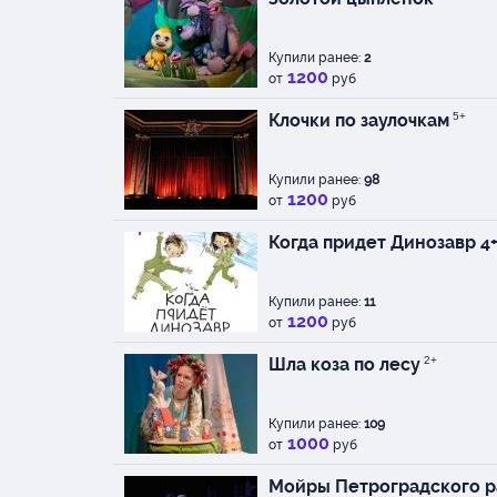
Купили ранее:
2
1200
от
руб
Клочки по заулочкам
5+
Купили ранее:
98
1200
от
руб
Когда придет Динозавр 4
Купили ранее:
11
1200
от
руб
Шла коза по лесу
2+
Купили ранее:
109
1000
от
руб
Мойры Петроградского 