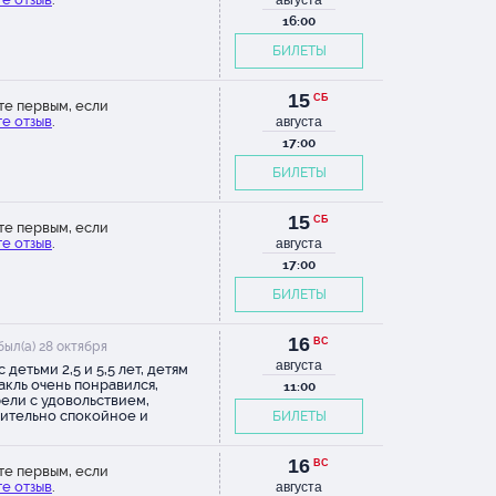
августа
16:00
БИЛЕТЫ
15
СБ
те первым, если
е отзыв
.
августа
17:00
БИЛЕТЫ
15
СБ
те первым, если
е отзыв
.
августа
17:00
БИЛЕТЫ
16
ВС
был(а) 28 октября
августа
 детьми 2,5 и 5,5 лет, детям
акль очень понравился,
11:00
ели с удовольствием,
ительно спокойное и
БИЛЕТЫ
ичное музыкальное
вождение. Сам еатр очень
есный, совет: приходите
16
ВС
те первым, если
 за 30_40 до начала спектакля,
е отзыв
.
августа
е на первом и втором этаже