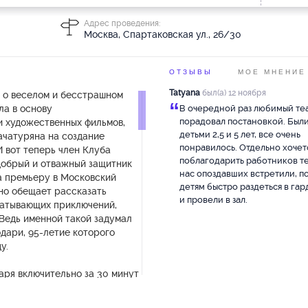
Адрес проведения:
Москва, Спартаковская ул., 26/30
ОТЗЫВЫ
МОЕ МНЕНИЕ
Tatyana
был(а) 12 ноября
а о веселом и бесстрашном
“
ла в основу
В очередной раз любимый те
порадовал постановкой. Были
и художественных фильмов,
детьми 2,5 и 5 лет, все очень
ачатуряна на создание
понравилось. Отдельно хочет
И вот теперь член Клуба
поблагодарить работников те
добрый и отважный защитник
нас опоздавших встретили, п
а премьеру в Московский
детям быстро раздеться в га
но обещает рассказать
и провели в зал.
ватывающих приключений,
. Ведь именной такой задумал
дари, 95-летие которого
ду.
варя включительно за 30 минут
в Фойе театра будет
ней ёлки (Дед Мороз,