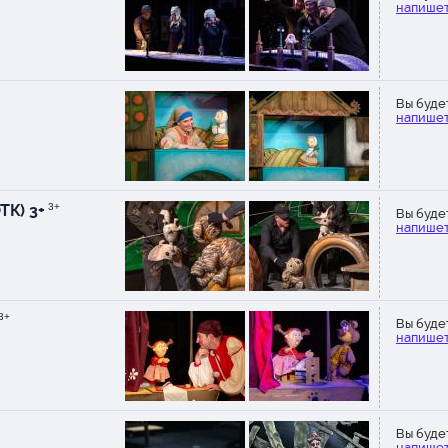
напишет
Вы буде
напишет
ТК) 3+
3+
Вы буде
напишет
3+
Вы буде
напишет
Вы буде
напишет