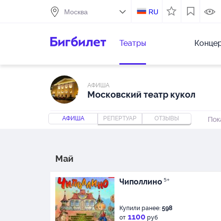
RU
Театры
Конце
АФИША
Московский театр кукол
АФИША
РЕПЕРТУАР
ОТЗЫВЫ
Пок
Май
Чиполлино
5+
Купили ранее:
598
1100
от
руб