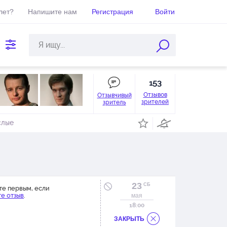
лет?
Напишите нам
Регистрация
Войти
153
Отзывов
Отзывчивый
зрителей
зритель
слые
23
СБ
те первым, если
е отзыв
.
мая
18:00
ЗАКРЫТЬ