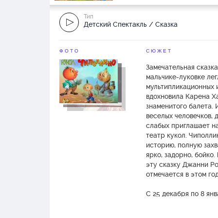
Тип
Детский Спектакль / Сказка
ФОТО
СЮЖЕТ
Замечательная сказк
мальчике-луковке лег
мультипликационных 
вдохновила Карена Х
знаменитого балета. 
веселых человечков, 
слабых приглашает н
театр кукол. Чиполли
историю, полную зах
ярко, задорно, бойко
эту сказку Джанни Ро
отмечается в этом го
С 25 декабря по 8 ян
до начала спектакля 
интермедия у Новогод