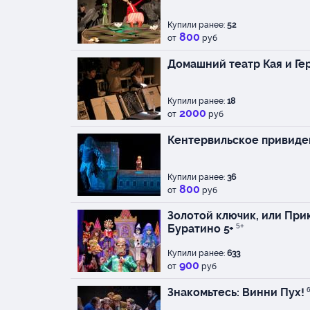
Купили ранее:
52
800
от
руб
Домашний театр Кая и Ге
Купили ранее:
18
2000
от
руб
Кентервильское привиде
Купили ранее:
36
800
от
руб
Золотой ключик, или Пр
Буратино 5+
5+
Купили ранее:
633
900
от
руб
Знакомьтесь: Винни Пух!