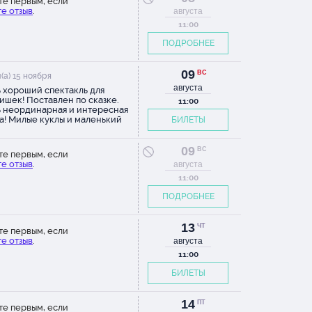
те первым, если
е отзыв
.
августа
11:00
ПОДРОБНЕЕ
09
ВС
(а) 15 ноября
августа
 хороший спектакль для
ишек! Поставлен по сказке.
11:00
 неординарная и интересная
а! Милые куклы и маленький
БИЛЕТЫ
й зал. Зачаровывает и
аживает как взрослых так и
зрителей. Спасибо актёрам и
09
ВС
те первым, если
телям этого представления!
е отзыв
.
августа
11:00
ПОДРОБНЕЕ
13
ЧТ
те первым, если
е отзыв
.
августа
11:00
БИЛЕТЫ
14
ПТ
те первым, если