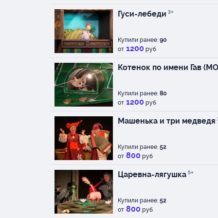
Гуси-лебеди
3+
Купили ранее:
90
1200
от
руб
Котенок по имени Гав (МО
Купили ранее:
80
1200
от
руб
Машенька и три медведя
Купили ранее:
52
800
от
руб
Царевна-лягушка
5+
Купили ранее:
52
800
от
руб