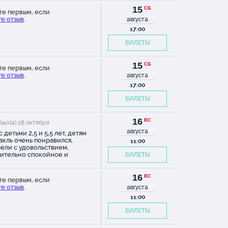
15
СБ
те первым, если
е отзыв
.
августа
17:00
БИЛЕТЫ
15
СБ
те первым, если
е отзыв
.
августа
17:00
БИЛЕТЫ
16
ВС
был(а) 28 октября
августа
 детьми 2,5 и 5,5 лет, детям
акль очень понравился,
11:00
ели с удовольствием,
ительно спокойное и
БИЛЕТЫ
ичное музыкальное
вождение. Сам еатр очень
есный, совет: приходите
16
ВС
те первым, если
 за 30_40 до начала спектакля,
е отзыв
.
августа
е на первом и втором этаже
ательная выставка кукол, в
11:00
робе детей встречают куклы,
БИЛЕТЫ
 интересно! В зале сидения
маются и детям сидеть
ртно, мы брали билеты на