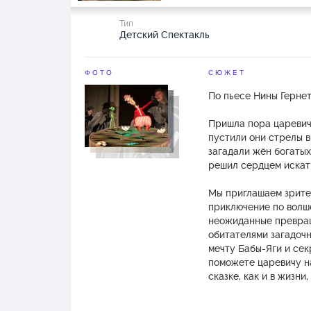
Тип
Детский Спектакль
ФОТО
СЮЖЕТ
По пьесе Нины Гернет
Пришла пора царевич
пустили они стрелы в
загадали жён богатых
решил сердцем искать
Мы приглашаем зрите
приключение по волш
неожиданные превращ
обитателями загадочн
мечту Бабы-Яги и сек
поможете царевичу на
сказке, как и в жизни
всегда побеждают злы