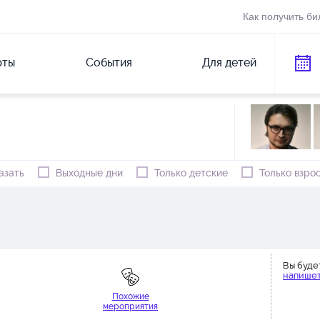
Как получить би
рты
События
Для детей
азать
Выходные дни
Только детские
Только взро
Вы буде
напишет
Похожие
мероприятия