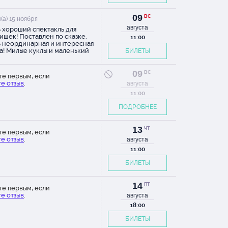
09
ВС
(а) 15 ноября
августа
 хороший спектакль для
ишек! Поставлен по сказке.
11:00
 неординарная и интересная
а! Милые куклы и маленький
БИЛЕТЫ
й зал. Зачаровывает и
аживает как взрослых так и
зрителей. Спасибо актёрам и
09
ВС
те первым, если
телям этого представления!
е отзыв
.
августа
11:00
ПОДРОБНЕЕ
13
ЧТ
те первым, если
е отзыв
.
августа
11:00
БИЛЕТЫ
14
ПТ
те первым, если
е отзыв
.
августа
18:00
БИЛЕТЫ