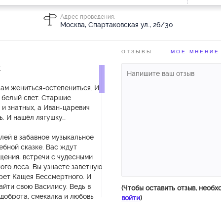
Адрес проведения:
Москва, Спартаковская ул., 26/30
ОТЗЫВЫ
МОЕ МНЕНИЕ
.
ам жениться-остепениться. И
 белый свет. Старшие
 и знатных, а Иван-царевич
. И нашёл лягушку…
лей в забавное музыкальное
ебной сказке. Вас ждут
ения, встречи с чудесными
ого леса. Вы узнаете заветную
рет Кащея Бессмертного. И
йти свою Василису. Ведь в
(Чтобы оставить отзыв, необх
, доброта, смекалка и любовь
войти
)
е чары.