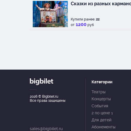
Сказки из разных кармано
Купили ранее:
22
1200
от
руб
Категории
Театры
2026
© Bigbilet.ru
Концерты
Все права защищены
События
2 по цене 1
Для детей
Абонементы
sales@bigbilet.ru