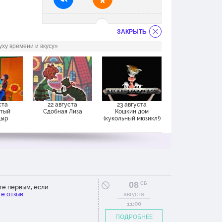
ЗАКРЫТЬ
ху времени и вкусу»
ста
22 августа
23 августа
тый
Сдобная Лиза
Кошкин дом
дыр
(кукольный мюзикл!)
08
СБ
те первым, если
е отзыв
.
августа
11:00
ПОДРОБНЕЕ