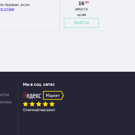
16
х рядах с такими поднятым
ВС
те первым, если
ами видно было все. Парковки
е отзыв
.
августа
 нет, парковочеые места на
11:00
них улицах.
БИЛЕТЫ
Мы в соц. сетях
отки
данных