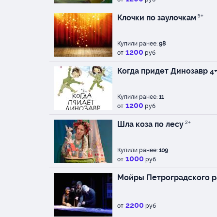
Клочки по заулочкам
5+
Купили ранее:
98
1200
от
руб
Когда придет Динозавр 4
Купили ранее:
11
1200
от
руб
Шла коза по лесу
2+
Купили ранее:
109
1000
от
руб
Мойры Петроградского 
2200
от
руб