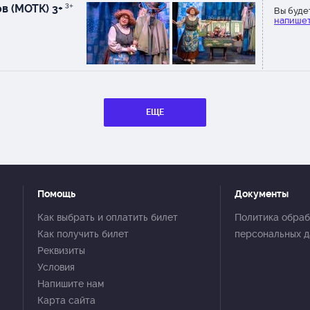
задни
в (МОТК) 3+
3+
Вы буде
кресл
напишет
рядом
сосед
ЕЩЕ
Помощь
Документы
Как выбрать и оплатить билет
Политика обраб
Как получить билет
персональных 
Реквизиты
Условия
Напишите нам
Карта сайта