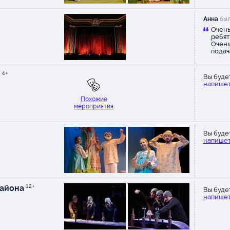
Анна
был
Очень
ребят
Очень
подач
уютны
завор
юных 
+
4+
Вы буде
созда
напишет
Похожие
мероприятия
Вы буде
напишет
района
12+
Вы буде
напишет