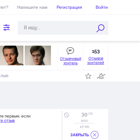
лет?
Напишите нам
Регистрация
Войти
153
Отзывов
Отзывчивый
зрителей
зритель
слые
30
СБ
те первым, если
е отзыв
.
мая
17:00
ЗАКРЫТЬ