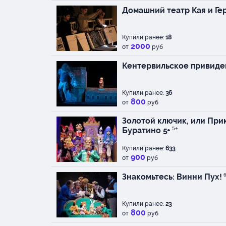
Домашний театр Кая и Ге
Купили ранее:
18
2000
от
руб
Кентервильское привиде
Купили ранее:
36
800
от
руб
Золотой ключик, или Пр
Буратино 5+
5+
Купили ранее:
633
900
от
руб
Знакомьтесь: Винни Пух!
Купили ранее:
23
800
от
руб