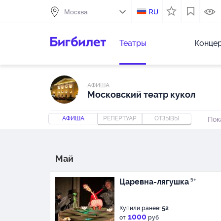
RU
Театры
Конце
АФИША
Московский театр кукол
АФИША
РЕПЕРТУАР
ОТЗЫВЫ
Пок
Май
Царевна-лягушка
5+
Купили ранее:
52
1000
от
руб