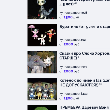
4.5 лет)
4+
Купили ранее:
3078
1500
от
руб
Буратино (от 5 лет и стар
Купили ранее:
402
2000
от
руб
Сказки про Слона Хортона 
СТАРШЕ)
4+
Купили ранее:
3373
2000
от
руб
Котенок по имени Гав (Де
НЕ ДОПУСКАЮТСЯ!)
3+
Купили ранее:
8449
1500
от
руб
ПРЕМЬЕРА Царевич Ваня 