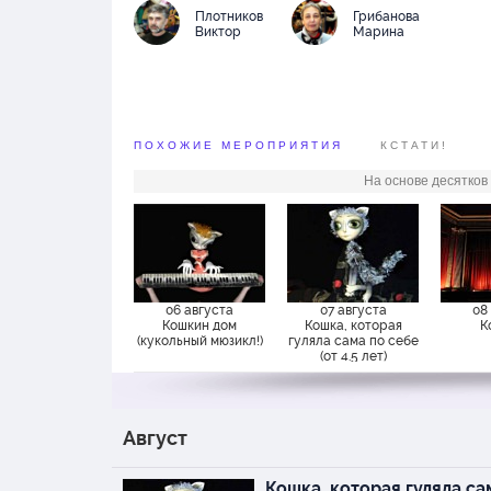
«Слон Хортон слышит
Плотников
Грибанова
ждет птенца»
Виктор
Марина
Рекомендуем детям от
Продолжительность 1
ПОХОЖИЕ МЕРОПРИЯТИЯ
КСТАТИ!
Спектакль в 2-х дейст
На основе десятков
Билет берется на КА
возраста и занимаемо
06 августа
07 августа
08
Кошкин дом
Кошка, которая
К
(кукольный мюзикл!)
гуляла сама по себе
(от 4.5 лет)
Август
Кошка, которая гуляла са