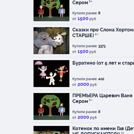
Сером
5+
Купили ранее:
8
1500
от
руб
Сказки про Слона Хортона 
СТАРШЕ)
4+
Купили ранее:
3373
1500
от
руб
Буратино (от 5 лет и стар
Купили ранее:
402
2000
от
руб
ПРЕМЬЕРА Царевич Ваня 
Сером
5+
Купили ранее:
8
2000
от
руб
Котенок по имени Гав (Де
3+