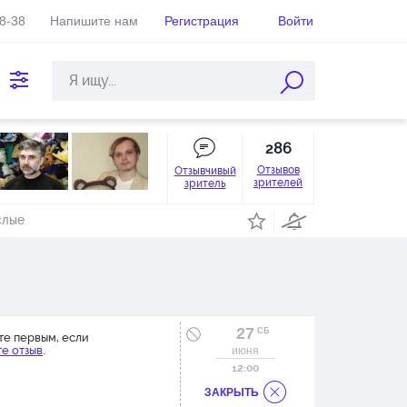
38-38
Напишите нам
Регистрация
Войти
286
Отзывов
Отзывчивый
зрителей
зритель
слые
27
СБ
те первым, если
е отзыв
.
июня
12:00
ЗАКРЫТЬ