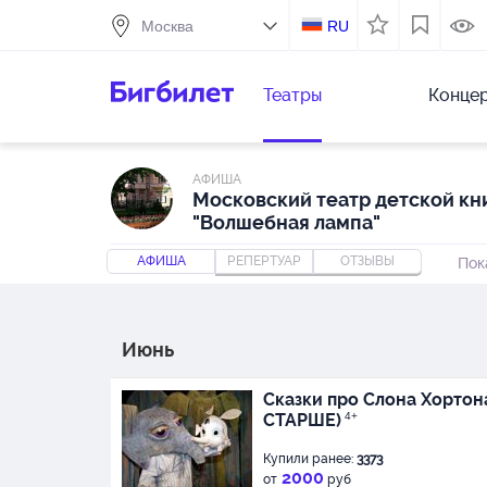
RU
Театры
Конце
АФИША
Московский театр детской кн
"Волшебная лампа"
АФИША
РЕПЕРТУАР
ОТЗЫВЫ
Пок
Июнь
Сказки про Слона Хортона 
СТАРШЕ)
4+
Купили ранее:
3373
2000
от
руб