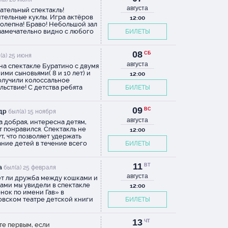
августа
ательный спектакль!
тельные куклы. Игра актёров
12:00
олепна! Браво! Небольшой зал
 замечательно видно с любого
БИЛЕТЫ
. Прекрасно вступительное
ль.
 администратора, который
му (4 г.
азал юным зрителям о
08
СБ
(а) 25 июня
о.
лах поведения в театре очень
августа
на спектакле Буратино с двумя
ательной. Смотрели с
ими сыновьями( 8 и 10 лет) и
льствием , моим детям 10 и 6.
12:00
я
олучили колоссальное
бо!
льствие! С детства ребята
БИЛЕТЫ
 эту сказку и спасибо
серу и театру, что не исказили
. Это классический буратино,
09
ВС
др
был(а) 15 ноября
сивыми и разными куклами.
августа
а добрая, интересна детям,
и огромные Карабас с
я,
 понравился. Спектакль не
аром и совсем маленькие
12:00
ут, что позволяет удержать
ата. Буратино очень
ние детей в течение всего
Спасибо
БИЛЕТЫ
ельный! А финальная встреча
вия. с удовольствием придем в
ино и папы Карло до слез
 еще.
огала меня взрослого мужика)
11
 смешные сцены Базилио и
ВТ
а
был(а) 25 февраля
Алисы. Детям понравилась
августа
т ли дружба между кошками и
ина и ее танец, они очень
 ваш
ами мы увидели в спектакле
12:00
о хохотали. В общем
нок по имени Гав» в
акль веселый, не оставит
вском театре детской книги
БИЛЕТЫ
о
душным ни одного ребенка. А
ебная лампа». Постановку по
анцы, песни, постоянная смена
мною её
е Г. Остера придумали и
аций и много разных
нила и
ли: художник-постановщик
13
ЧТ
данных решений. Я бы с
те первым, если
а Грибанова, режиссёр-