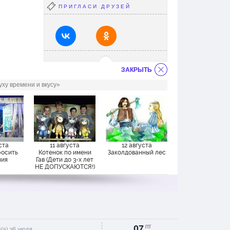
! У
ПРИГЛАСИ ДРУЗЕЙ
 голоса
Спасибо
очень
ЗАКРЫТЬ
ху времени и вкусу»
как раз
idem v
ста
11 августа
12 августа
росить
Котенок по имени
Заколдованный лес
ния
Гав (Дети до 3-х лет
НЕ ДОПУСКАЮТСЯ!)
ибо
3 года,
тк было
07
ПТ
(а) 26 июля