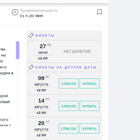
Продолжительность:
01 ч 20 мин
БИЛЕТЫ
27
СБ
ям,
НЕТ БИЛЕТОВ
июня
 не
12:00
ть
сего
БИЛЕТЫ НА ДРУГИЕ ДАТЫ
ридем в
09
ВС
СПИСОК
КУПИТЬ
августа
12:00
орой
14
ПТ
ливый
СПИСОК
КУПИТЬ
августа
12:00
ного
20
ЧТ
рели с
СПИСОК
КУПИТЬ
августа
очкой,
12:00
а,