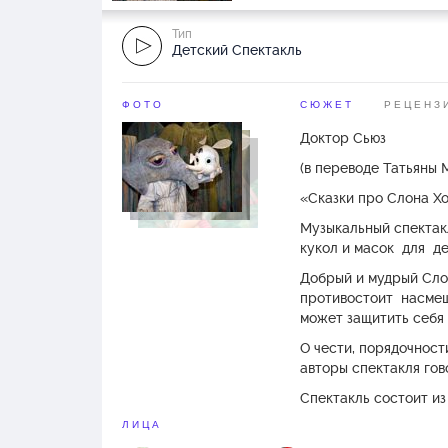
Тип
Детский Спектакль
ФОТО
СЮЖЕТ
РЕЦЕНЗ
Доктор Сьюз
(в переводе Татьяны 
«Сказки про Слона Х
Музыкальный спектакл
кукол и масок для де
Добрый и мудрый Сло
противостоит насмешк
может защитить себя 
О чести, порядочност
авторы спектакля гов
Спектакль состоит из
американского поэта
ЛИЦА