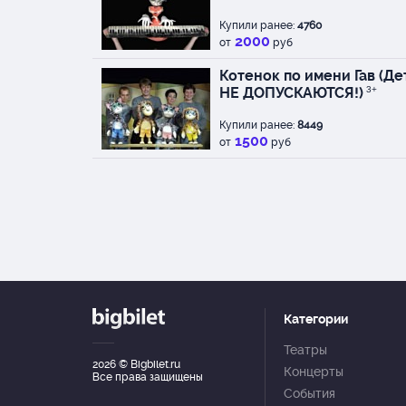
Купили ранее:
4760
2000
от
руб
Котенок по имени Гав (Де
НЕ ДОПУСКАЮТСЯ!)
3+
Купили ранее:
8449
1500
от
руб
Категории
Театры
2026
© Bigbilet.ru
Концерты
Все права защищены
События