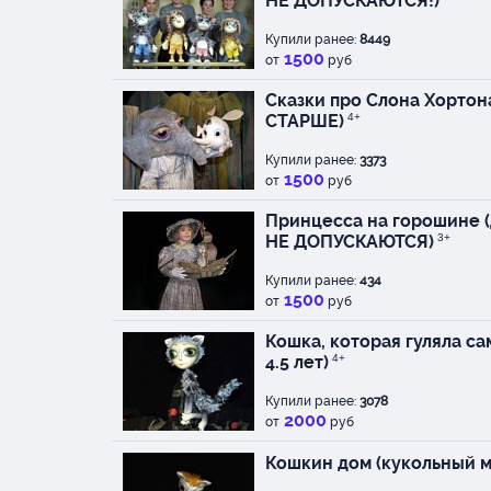
НЕ ДОПУСКАЮТСЯ!)
Купили ранее:
8449
1500
от
руб
Сказки про Слона Хортона 
СТАРШЕ)
4+
Купили ранее:
3373
1500
от
руб
Принцесса на горошине (
НЕ ДОПУСКАЮТСЯ)
3+
Купили ранее:
434
1500
от
руб
Кошка, которая гуляла са
4.5 лет)
4+
Купили ранее:
3078
2000
от
руб
Кошкин дом (кукольный м