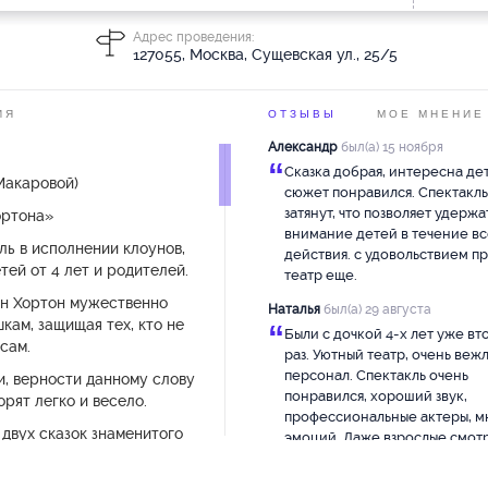
Адрес проведения:
127055, Москва, Сущевская ул., 25/5
ИЯ
ОТЗЫВЫ
МОЕ МНЕНИЕ
Александр
был(а) 15 ноября
“
Сказка добрая, интересна дет
Макаровой)
сюжет понравился. Спектакль
затянут, что позволяет удержа
ортона»
внимание детей в течение в
ь в исполнении клоунов,
действия. с удовольствием п
тей от 4 лет и родителей.
театр еще.
н Хортон мужественно
Наталья
был(а) 29 августа
ам, защищая тех, кто не
“
Были с дочкой 4-х лет уже вт
сам.
раз. Уютный театр, очень веж
персонал. Спектакль очень
и, верности данному слову
понравился, хороший звук,
орят легко и весело.
профессиональные актеры, м
 двух сказок знаменитого
эмоций. Даже взрослые смот
 Доктора Сьюза:
удовольствием! Пожалели с д
что не купили цветы для актер