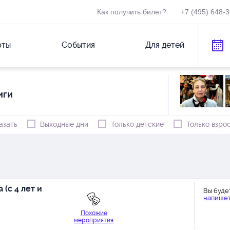
Как получить билет?
+7 (495) 648-
рты
События
Для детей
иги
азать
Выходные дни
Только детские
Только взро
(с 4 лет и
Вы буде
напишет
Похожие
мероприятия