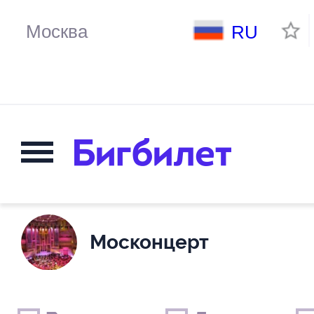
RU
Москонцерт
Выходные дни
Только детские