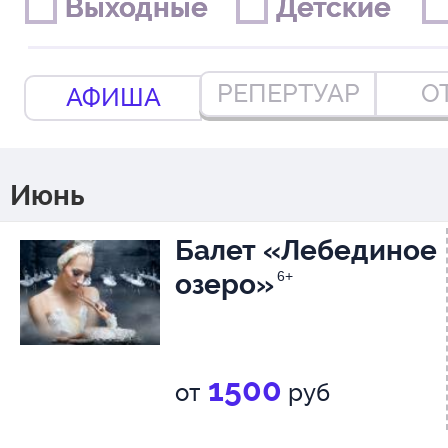
Выходные
Выходные
Детские
Детские
РЕПЕРТУАР
О
АФИША
Июнь
Балет «Лебединое
озеро»
6+
1500
от
руб