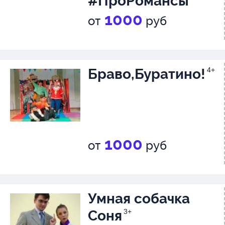
#ПроРомансы
1000
от
руб
Браво,Буратино!
4+
1000
от
руб
Умная собачка
Соня
3+