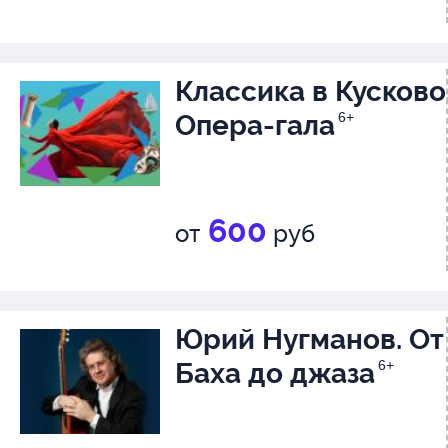
Классика в Кусково
Опера-гала
6+
600
от
руб
Юрий Нугманов. От
Баха до джаза
6+