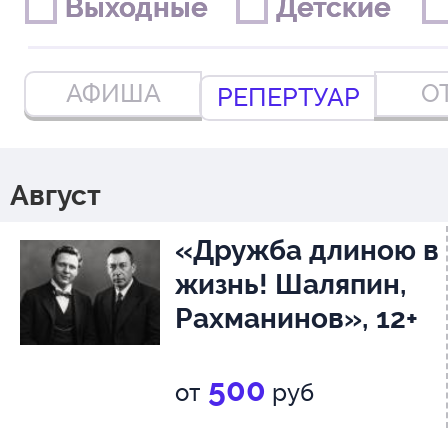
Выходные
Выходные
Детские
Детские
АФИША
О
РЕПЕРТУАР
Август
«Дружба длиною в
жизнь! Шаляпин,
Рахманинов», 12+
500
от
руб