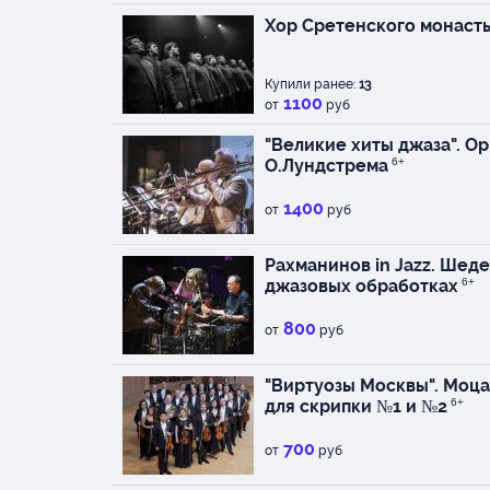
Хор Сретенского монасты
Купили ранее:
13
1100
от
руб
"Великие хиты джаза". О
О.Лундстрема
6+
1400
от
руб
Рахманинов in Jazz. Шед
джазовых обработках
6+
800
от
руб
"Виртуозы Москвы". Моца
для скрипки №1 и №2
6+
700
от
руб