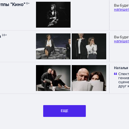
уппы "Кино"
6+
Вы буде
напишет
а
16+
Вы буде
напишет
Наталья
Спект
гениа
сцене
друг к
просл
деньг
ЕЩЕ