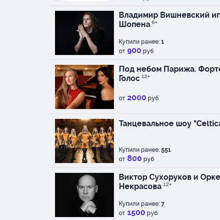
Владимир Вишневский иг
Шопена
6+
Купили ранее:
1
900
от
руб
Под небом Парижа. Форт
Голос
12+
2000
от
руб
Танцевальное шоу "Celtic
Купили ранее:
551
800
от
руб
Виктор Сухоруков и Оркес
Некрасова
12+
Купили ранее:
7
1500
от
руб