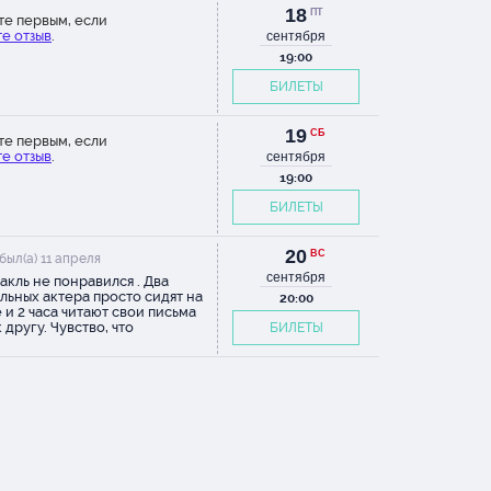
18
ПТ
те первым, если
е отзыв
.
сентября
19:00
БИЛЕТЫ
19
СБ
те первым, если
е отзыв
.
сентября
19:00
БИЛЕТЫ
20
ВС
был(а) 11 апреля
сентября
акль не понравился . Два
льных актера просто сидят на
20:00
 и 2 часа читают свои письма
 другу. Чувство, что
БИЛЕТЫ
ушала аудиокнигу , за большие
и