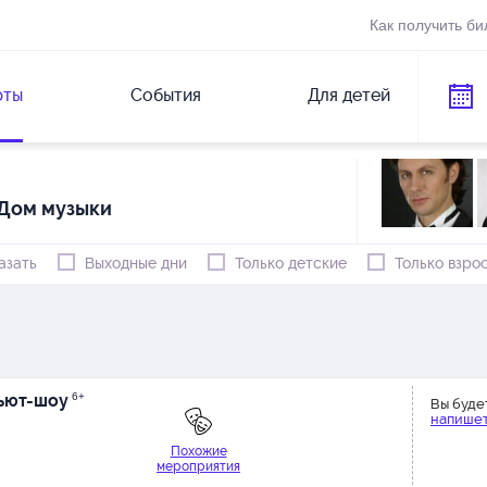
Как получить би
рты
События
Для детей
Дом музыки
азать
Выходные дни
Только детские
Только взро
бьют-шоу
6+
Вы буде
напишет
Похожие
мероприятия