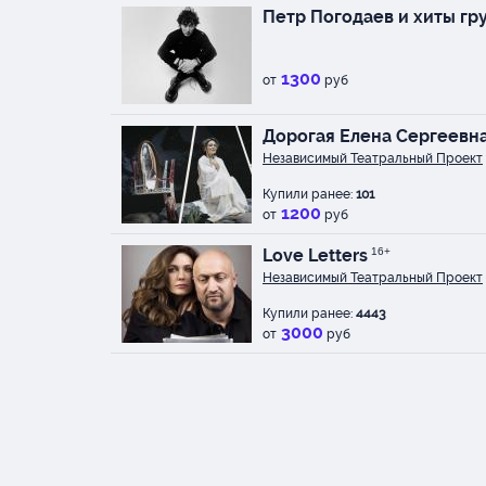
Петр Погодаев и хиты гр
1300
от
руб
Дорогая Елена Сергеевн
Независимый Театральный Проект
Купили ранее:
101
1200
от
руб
Love Letters
16+
Независимый Театральный Проект
Купили ранее:
4443
3000
от
руб