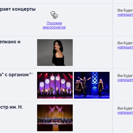
рает концерты
Вы буде
напишет
Похожие
мероприятия
епиано и
Вы буде
напишет
a" с органом
6+
Вы буде
напишет
тр им. Н.
Вы буде
напишет