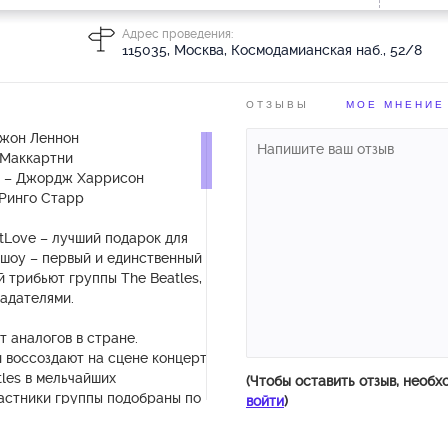
Адрес проведения:
115035, Москва, Космодамианская наб., 52/8
ОТЗЫВЫ
МОЕ МНЕНИЕ
жон Леннон
 Маккартни
 – Джордж Харрисон
Ринго Старр
tLove – лучший подарок для
 шоу – первый и единственный
 трибьют группы The Beatles,
адателями.
т аналогов в стране.
 воссоздают на сцене концерт
les в мельчайших
(Чтобы оставить отзыв, необх
частники группы подобраны по
войти
)
ходству с «битлами», костюмы
стью соответствуют