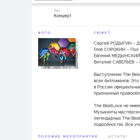
Тип
Концерт
ФОТО
СЮЖЕТ
Сергей РОДЫГИН – Д
Глеб СОРОКИН – Пол
Евгений МЕДЫНСКИЙ
Виталий САВЕЛЬЕВ – 
Выступление The Bea
всех битломанов. Это
в России официальный
признанный правообл
The BeatLove не имее
Музыканты мастерски
легендарных The Beat
подробностях. Все у
типажу и внешнему с
и инструменты полно
ПОХОЖИЕ МЕРОПРИЯТИЯ
КСТАТИ!