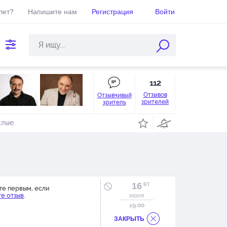
лет?
Напишите нам
Регистрация
Войти
112
Отзывов
Отзывчивый
зрителей
зритель
слые
16
ВТ
те первым, если
е отзыв
.
июня
19:00
ЗАКРЫТЬ