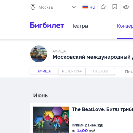
RU
Театры
Конце
АФИША
Московский международный 
АФИША
РЕПЕРТУАР
ОТЗЫВЫ
Пок
Июнь
The BeatLove. Битлз три
Купили ранее:
135
1400
от
руб