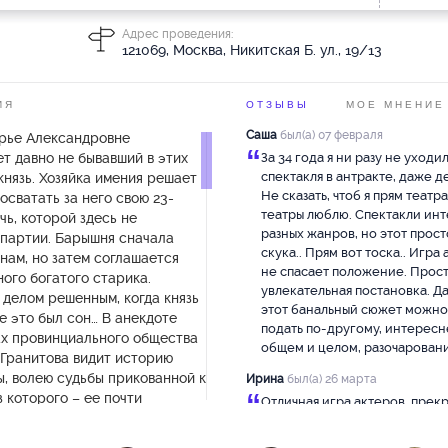
Адрес проведения:
121069, Москва, Никитская Б. ул., 19/13
ИЯ
ОТЗЫВЫ
МОЕ МНЕНИЕ
Саша
был(а) 07 февраля
арье Александровне
“
т давно не бывавший в этих
За 34 года я ни разу не уходи
спектакля в антракте, даже д
нязь. Хозяйка имения решает
Не сказать, чтоб я прям театра
сватать за него свою 23-
театры люблю. Спектакли ин
ь, которой здесь не
разных жанров, но этот прост
 партии. Барышня сначала
скука.. Прям вот тоска.. Игра
нам, но затем соглашается
не спасает положение. Прос
ого богатого старика.
увлекательная постановка. Д
делом решенным, когда князь
этот банальный сюжет можно
се это был сон… В анекдоте
подать по-другому, интересн
ах провинциального общества
общем и целом, разочаровани
Гранитова видит историю
, волею судьбы прикованной к
Ирина
был(а) 26 марта
“
з которого – ее почти
Отличная игра актеров, прек
ость. Она здесь – и главная
постановка. Спасибо
ежиссер, способный из всего