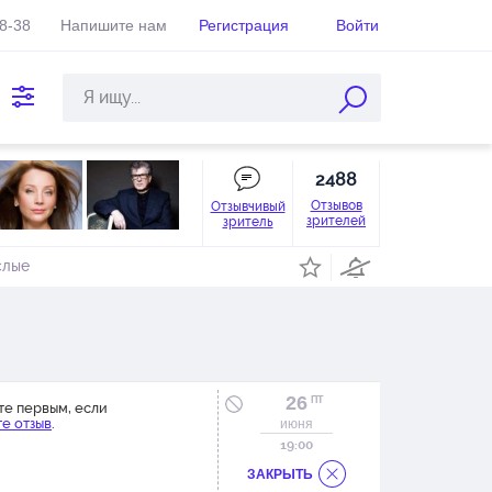
38-38
Напишите нам
Регистрация
Войти
2488
Отзывов
Отзывчивый
зрителей
зритель
слые
26
ПТ
те первым, если
е отзыв
.
июня
19:00
ЗАКРЫТЬ