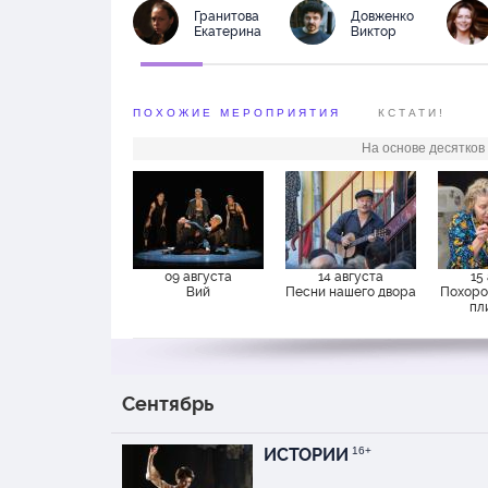
сделать ослепительн
Гранитова
Довженко
Екатерина
исторические костюмы
Виктор
французские музыкал
феерическую игровую
разыгрываемого Моска
ПОХОЖИЕ МЕРОПРИЯТИЯ
КСТАТИ!
путевка в роскошн
На основе десятков
В спектакле присутс
09 августа
14 августа
15
Вий
Песни нашего двора
Похоро
пл
Сентябрь
ИСТОРИИ
16+