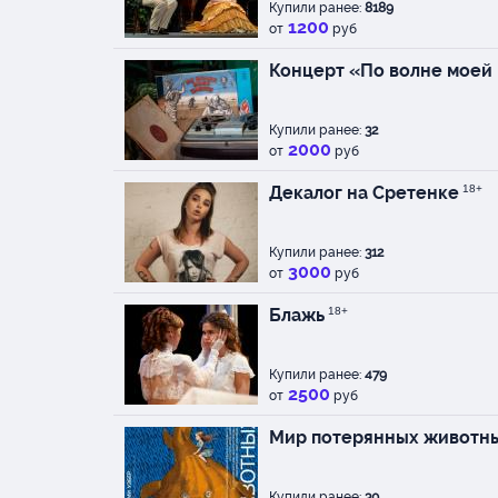
Купили ранее:
8189
1200
от
руб
Концерт «По волне моей
Купили ранее:
32
2000
от
руб
Декалог на Сретенке
18+
Купили ранее:
312
3000
от
руб
Блажь
18+
Купили ранее:
479
2500
от
руб
Мир потерянных животн
Купили ранее:
30