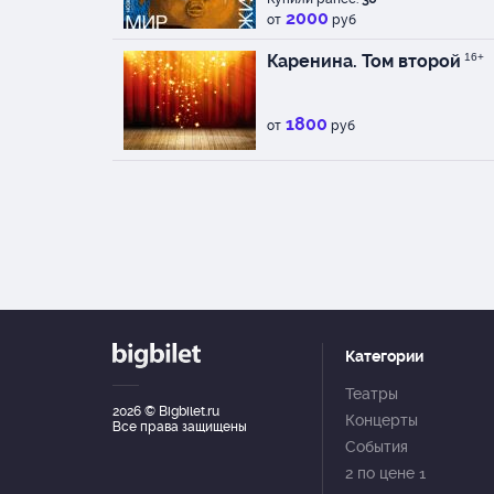
2000
от
руб
Каренина. Том второй
16+
1800
от
руб
Категории
Театры
2026
© Bigbilet.ru
Концерты
Все права защищены
События
2 по цене 1