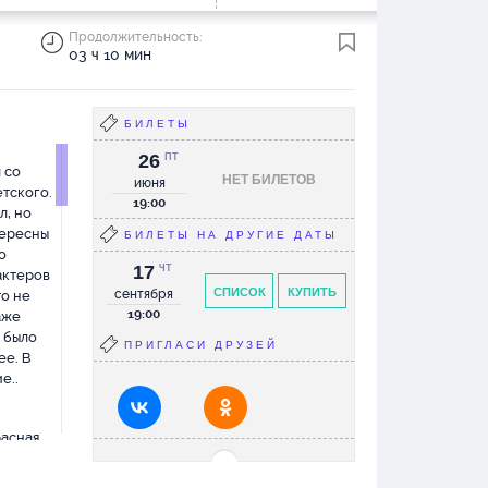
Продолжительность:
03 ч 10 мин
БИЛЕТЫ
26
ПТ
л со
НЕТ БИЛЕТОВ
июня
етского.
19:00
л, но
тересны
БИЛЕТЫ НА ДРУГИЕ ДАТЫ
о
17
ЧТ
 актеров
СПИСОК
КУПИТЬ
сентября
то не
19:00
аже
 было
ПРИГЛАСИ ДРУЗЕЙ
ее. В
е..
расная