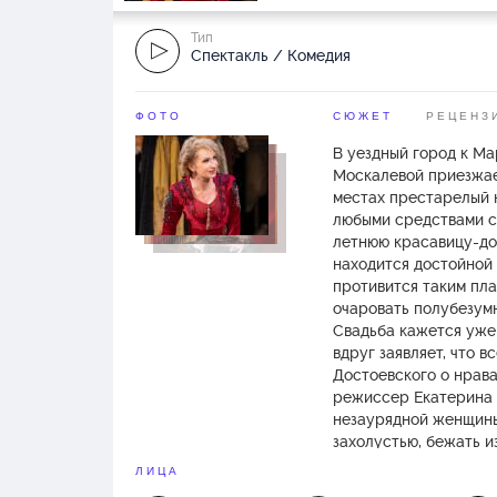
Тип
Спектакль / Комедия
ФОТО
СЮЖЕТ
РЕЦЕНЗ
В уездный город к М
Москалевой приезжае
местах престарелый к
любыми средствами со
летнюю красавицу-доч
находится достойной
противится таким пла
очаровать полубезумн
Свадьба кажется уже 
вдруг заявляет, что в
Достоевского о нрав
режиссер Екатерина 
незаурядной женщины
захолустью, бежать и
маниакальная потребн
ЛИЦА
актриса, и главный р