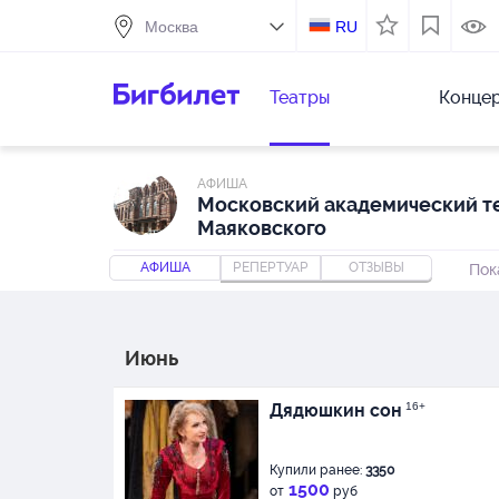
RU
Театры
Конце
АФИША
Московский академический те
Маяковского
АФИША
РЕПЕРТУАР
ОТЗЫВЫ
Пок
Июнь
Дядюшкин сон
16+
Купили ранее:
3350
1500
от
руб