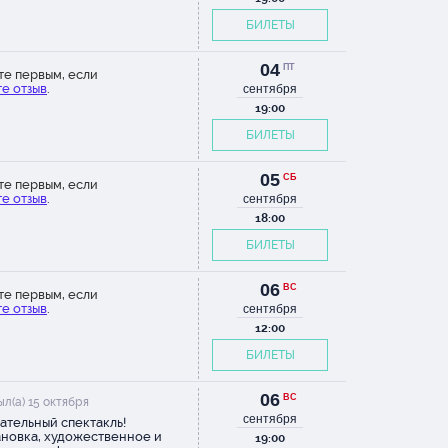
БИЛЕТЫ
чень
ый,
04
ПТ
те первым, если
е отзыв
.
сентября
а.
19:00
е
БИЛЕТЫ
05
СБ
те первым, если
а этот
е отзыв
.
сентября
еатре
18:00
учала
сный
БИЛЕТЫ
ная
дующие
06
ВС
те первым, если
овка
е отзыв
.
сентября
12:00
-
БИЛЕТЫ
ельного
 театр:
06
ВС
л(а) 15 октября
ным
сентября
ательный спектакль!
щаться
новка, художественное и
19:00