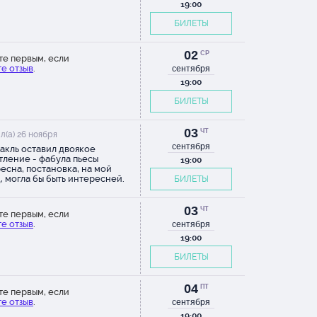
19:00
на едва
своей
БИЛЕТЫ
зня с
е и
02
СР
те первым, если
 конец
е отзыв
.
сентября
ак легко
19:00
БИЛЕТЫ
живущим
Из
ьги
03
ЧТ
л(а) 26 ноября
- мне
сентября
акль оставил двоякое
роделала
тление - фабула пьесы
19:00
есна, постановка, на мой
д, могла бы быть интересней.
БИЛЕТЫ
ой и
торую
03
ую (ну
ЧТ
те первым, если
оне
е отзыв
.
сентября
этикету
19:00
онаж
БИЛЕТЫ
али
акаров
04
ПТ
те первым, если
е отзыв
.
сентября
19:00