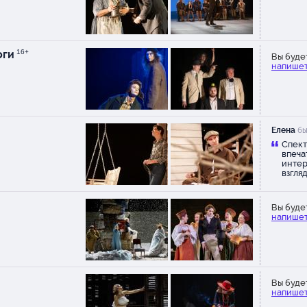
корыстных и подлых людей, о
мирится с коварным планом 
матушки, видно как вся эта во
определенной целью ранит е
оги
16+
Вы буде
доставляет ей страдания. Но
напишет
показывает что все-таки не т
бороться и не поддаваться
окружению, а, может, даже 
внутри человека "демонам"...
актеров понравилась игра Ол
Елена
бы
Прокофьевой (главная роль) 
Спект
кажется, в своей роли она п
впеча
интер
больше всех работы, Наталья
взгля
Филипповой в роли чудаковат
бомжеватой Фарпухиной, ко
все принимают за умалишенн
Вы буде
да, она такой и кажется, на ф
напишет
воспитанного, живущему по 
света). Конечно, есть и перс
"идиот", князь. Не плохо сыгр
молодые актеры, Всеволод М
и Полина Лазарева, не
Вы буде
напишет
переигрывали, всего в меру.