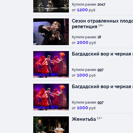
Купили ранее:
2047
1200
от
руб
Сезон отравленных плодо
репетиция
18+
Купили ранее:
18
2000
от
руб
Багдадский вор и черная
Купили ранее:
997
1000
от
руб
Багдадский вор и черная
Купили ранее:
997
1000
от
руб
Женитьба
12+