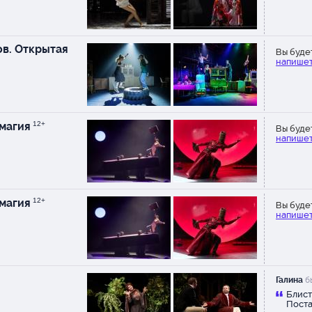
Кристина
был(а) 21 марта
“
Ходили на спектакль 21/03. О
понравился, яркий, динамичн
в. Открытая
смотрится на одном дыхании.
Вы буде
напишет
Порадовали костюмы и музык
Советую сходить, если хотит
интересно провести вечер.
Татьяна
был(а) 05 февраля
 магия
12+
“
Вы буде
В четверг (5.02.2015) смотрел
напишет
замечательный спектакль в т
Маяковского. Давно я не пол
такого удовольствия! Прекра
актерский состав, великолеп
игра каждого из актеров, ра
 магия
12+
Вы буде
глаз костюмы, словом, постан
напишет
просто на высоте! Три часа
пролетают просто незаметно 
настолько увлекает все
происходящее не сцене!Отд
комментария заслуживает сам
Галина
бы
уютный, небольшой, с любез
Блист
персоналом... Хочется возвра
Поста