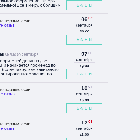
альное оформление, актеры -
ательно! Всё в меру, с большим
БИЛЕТЫ
м и мастерством. Браво!
или большое удовольствие.
4г.
06
ВС
те первым, если
е отзыв
.
сентября
ь. Во-
20:00
что
БИЛЕТЫ
ь
в театр
07
 за все
ПН
ав
был(а) 19 сентября
).
сентября
е зрителей делят на две
ы, и начинается променад по
ала
19:00
-белым закоулкам капитально
онтированного здания, во
БИЛЕТЫ
нии,
 которого предстоит увидеть
ь сюжетов (то есть большую их
 билеты.
играют по два раза, а четыре -
10
ЧТ
ической
те первым, если
ьшом зале, объединив группы).
е отзыв
.
сентября
олько не
ь библейских заповедей
аны через историю Сретенки и
19:00
тностей и их обитателей. По
БИЛЕТЫ
это сериал, с живыми
гами - тот самый вербатим, на
ом драматург собаку съела. С
12
его качества режиссурой. С
СБ
те первым, если
алистскими декорациями. С
е отзыв
.
сентября
и бы не
ными актерами, из которых я
12:00
ебя выделил трогательную
илу Иванилову и