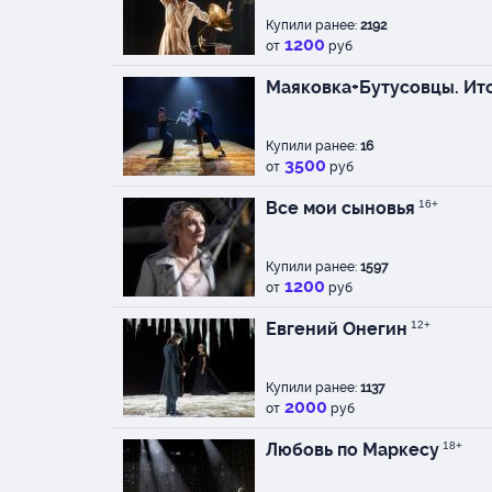
Купили ранее:
2192
1200
от
руб
Маяковка+Бутусовцы. Ит
Купили ранее:
16
3500
от
руб
Все мои сыновья
16+
Купили ранее:
1597
1200
от
руб
Евгений Онегин
12+
Купили ранее:
1137
2000
от
руб
Любовь по Маркесу
18+