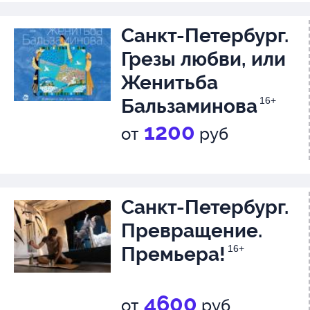
души — вот о чем спорят брать
жизненный путь становится с
Санкт-Петербург.
весомым подтверждением их 
Грезы любви, или
Женитьба
Бальзаминова
16+
1200
от
руб
Санкт-Петербург.
Превращение.
Премьера!
16+
4600
от
руб