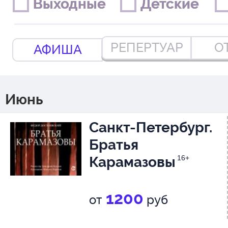
Выходные
Выходные
Детские
Детские
РЕПЕРТУАР
О
АФИША
Июнь
Санкт-Петербург.
Братья
Карамазовы
16+
1200
от
руб