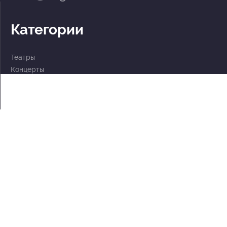
Категории
Театры
Концерты
События
2 по цене 1
Для детей
Абонементы
Документы
Политика обработки персональных данных