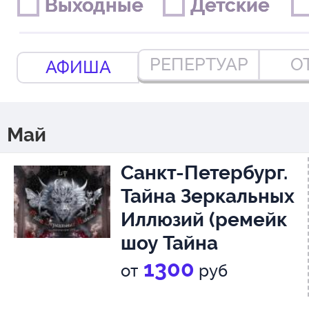
Выходные
Выходные
Детские
Детские
РЕПЕРТУАР
О
АФИША
Май
Санкт-Петербург.
Тайна Зеркальных
Иллюзий (ремейк
шоу Тайна
Лунозавра)
1+
1300
от
руб