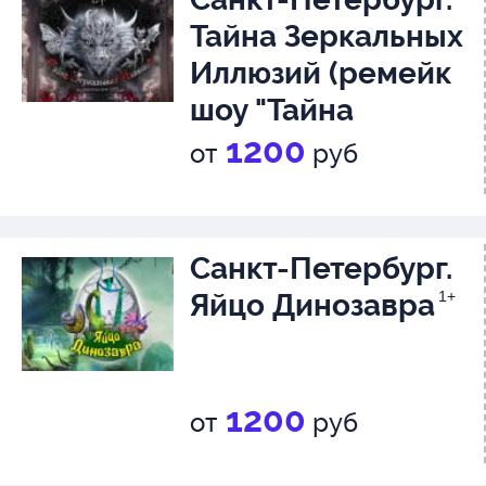
Тайна Зеркальных
Иллюзий (ремейк
шоу "Тайна
Лунозавра")
1+
1200
от
руб
Санкт-Петербург.
Яйцо Динозавра
1+
1200
от
руб