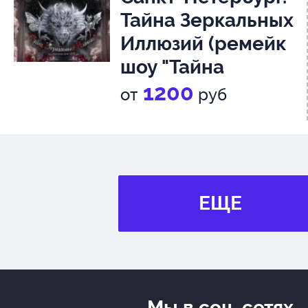
Тайна Зеркальных
Иллюзий (ремейк
шоу "Тайна
Лунозавра")
1+
1200
от
руб
ЕЩЕ
Мы в соц. сетях