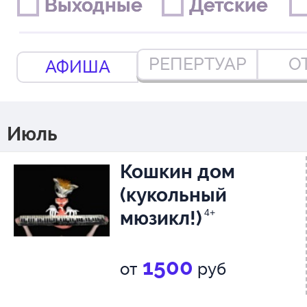
Выходные
Выходные
Детские
Детские
РЕПЕРТУАР
О
АФИША
Июль
Кошкин дом
(кукольный
мюзикл!)
4+
1500
от
руб