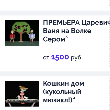
ПРЕМЬЕРА Цареви
Ваня на Волке
Сером
5+
1500
от
руб
Кошкин дом
(кукольный
мюзикл!)
4+