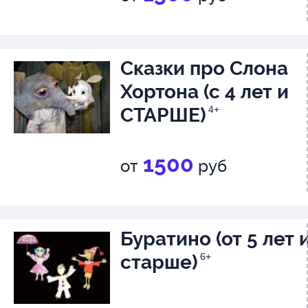
места.
Сказки про Слона
Хортона (с 4 лет и
СТАРШЕ)
4+
1500
от
руб
Буратино (от 5 лет 
старше)
6+