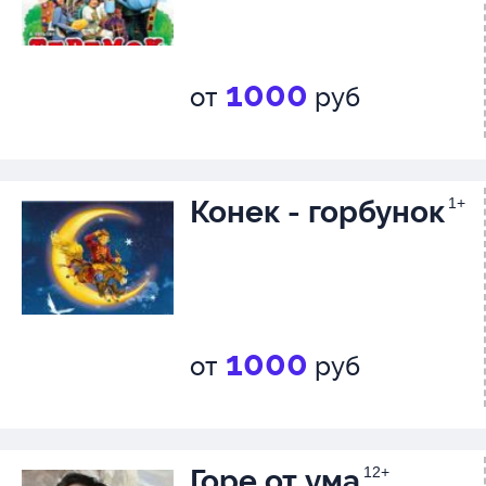
1000
от
руб
Конек - горбунок
1+
1000
от
руб
Горе от ума
12+