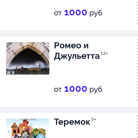
1000
от
руб
Ромео и
Джульетта
12+
1000
от
руб
Теремок
3+