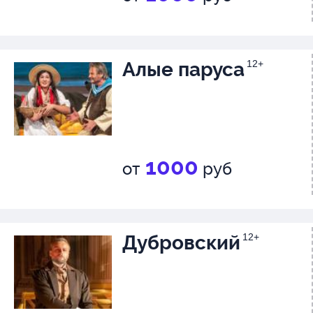
знакомого сюжета о добре, лю
справедливости и отваге.
Алые паруса
12+
1000
от
руб
Дубровский
12+