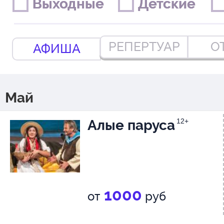
Выходные
Выходные
Детские
Детские
РЕПЕРТУАР
О
АФИША
Май
Алые паруса
12+
1000
от
руб