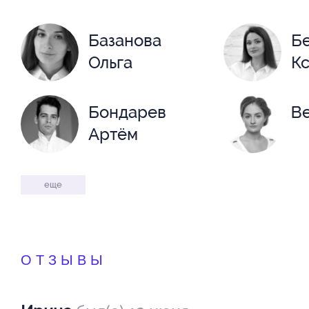
Базанова
Б
Ольга
К
Бондарев
В
Артём
Вересков
Го
еще
Андрей
Захаров
Зу
ОТЗЫВЫ
Алексей