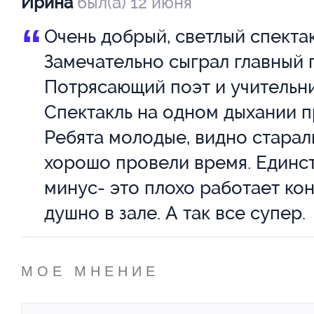
Ирина
был(а) 12 июня
Кареева
Л
“
Очень добрый, светлый спектак
Александра
Н
Замечательно сыграл главный 
Потрясающий поэт и учительни
Лемешко
Л
Спектакль на одном дыхании п
Марианна
А
Ребята молодые, видно старал
хорошо провели время. Единс
Никулин
Ог
Евгений
Ю
минус- это плохо работает ко
душно в зале. А так все супер.
Панферов
П
Евгений
Е
МОЕ МНЕНИЕ
Рогозин
Р