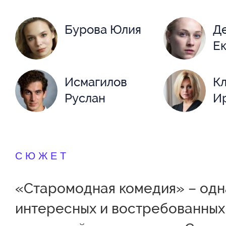
Бурова Юлия
Д
Е
Исмагилов
К
Руслан
И
Майзингер
П
Владимир
СЮЖЕТ
«Старомодная комедия» – одн
интересных и востребованных