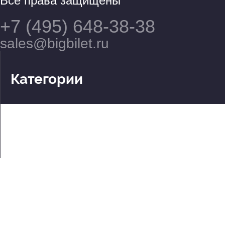
Все права защищены
+7 (495) 648-38-38
sales@bigbilet.ru
Категории
Театры
Концерты
События
2 по цене 1
Для детей
Абонементы
Документы
Политика обработки персональных данных