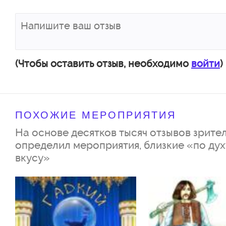
интересного о детстве будуще
услышите хорошо знакомые, а д
совсем новые стихи для дете
Маяковского.
(Чтобы оставить отзыв, необходимо
войти
)
Режиссёр и автор инсцениров
ПОХОЖИЕ МЕРОПРИЯТИЯ
почётный деятель искусств г
На основе десятков тысяч отзывов зрител
Валерий Баджи
определил мероприятия, близкие «по дух
вкусу»
Художник – Маргарита Панак
Композитор – заслуженный ра
культуры РФ Валентин Овсянн
Музыкальный руководитель спе