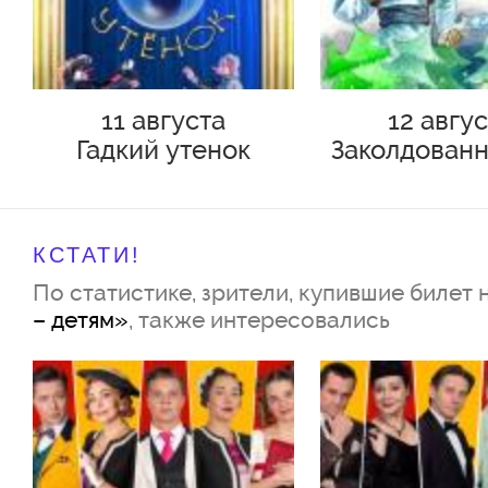
Гильда Казарцева
Продолжительность – 50 минут
11 августа
12 авгу
антракта
Гадкий утенок
Заколдованн
Премьера спектакля – 10 февр
года
КСТАТИ!
По статистике, зрители, купившие билет 
Стихотворения и исполнители:
– детям»
, также интересовались
«Тучкины штучки»
Марина Мухаева
«Кем быть?»
Алёна Котова