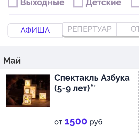
Выходные
Выходные
Детские
Детские
РЕПЕРТУАР
О
АФИША
Май
Спектакль Азбука
(5-9 лет)
5+
1500
от
руб