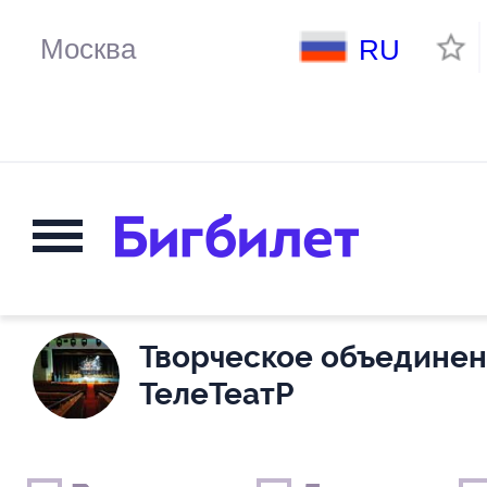
RU
Творческое объедине
ТелеТеатР
Выходные дни
Только детские