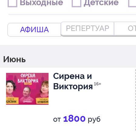
Выходные
Выходные
Детские
Детские
РЕПЕРТУАР
О
АФИША
Июнь
Сирена и
Виктория
16+
1800
от
руб