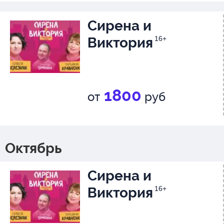
Продолжительность: 2 часа 20
антрактом
Сирена и
Виктория
16+
Режиссер — Нина Чусова
1800
от
руб
Октябрь
Сирена и
Виктория
16+