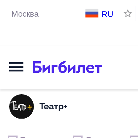
RU
Театр+
Выходные дни
Только детские