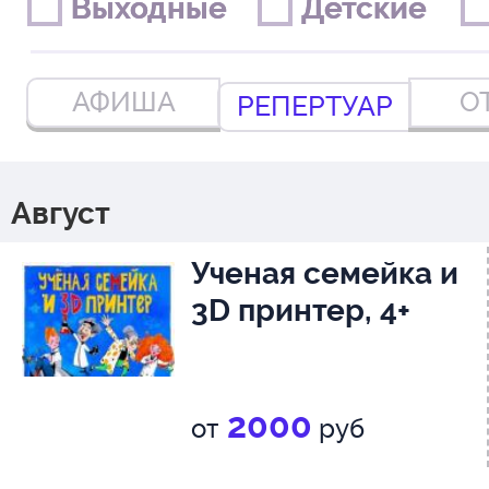
Выходные
Выходные
Детские
Детские
АФИША
О
РЕПЕРТУАР
Август
Ученая семейка и
3D принтер, 4+
2000
от
руб