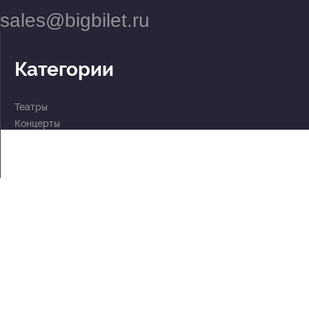
sales@bigbilet.ru
Категории
Театры
Концерты
События
2 по цене 1
Для детей
Абонементы
Документы
Политика обработки персональных данных