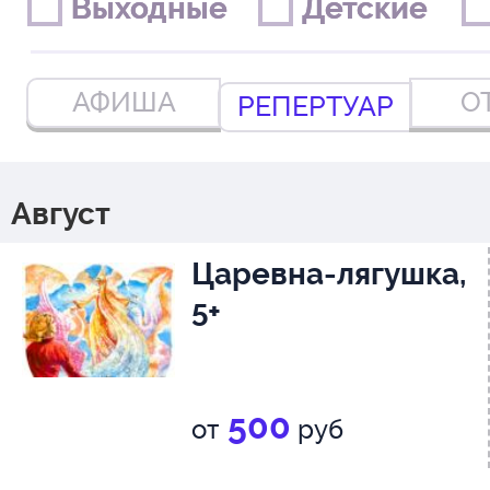
Выходные
Выходные
Детские
Детские
АФИША
О
РЕПЕРТУАР
Август
Царевна-лягушка,
5+
500
от
руб