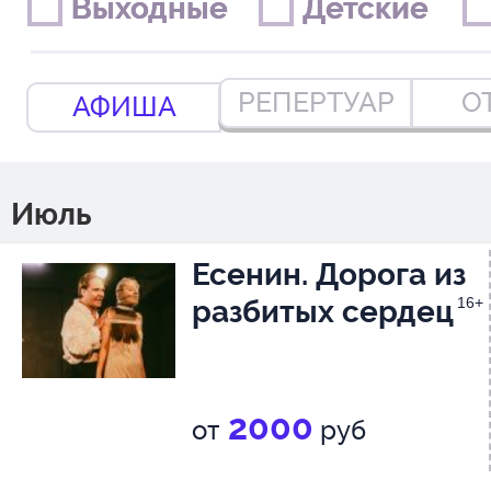
Выходные
Выходные
Детские
Детские
РЕПЕРТУАР
О
АФИША
Июль
Есенин. Дорога из
разбитых сердец
16+
2000
от
руб