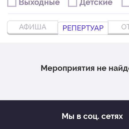
Выходные
Выходные
Детские
Детские
АФИША
О
РЕПЕРТУАР
Мероприятия не най
Мы в соц. сетях