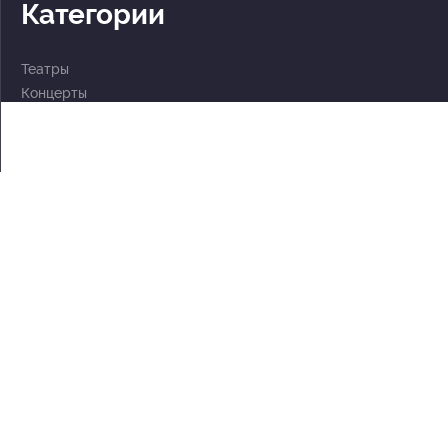
Категории
Театры
Концерты
События
2 по цене 1
Для детей
Абонементы
Документы
Политика обработки персональных данных