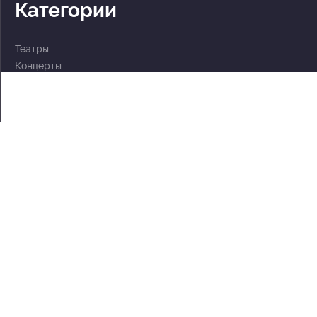
Категории
Театры
Концерты
События
2 по цене 1
Для детей
Абонементы
Документы
Политика обработки персональных данных