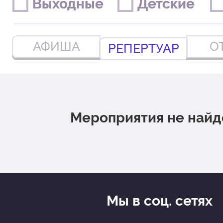
Выходные
Выходные
Детские
Детские
АФИША
О
РЕПЕРТУАР
Мероприятия не най
Мы в соц. сетях