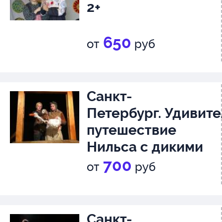
2+
650
от
руб
Санкт-
Петербург. Удивит
путешествие
Нильса с дикими
гусями, 4+
700
от
руб
Санкт-