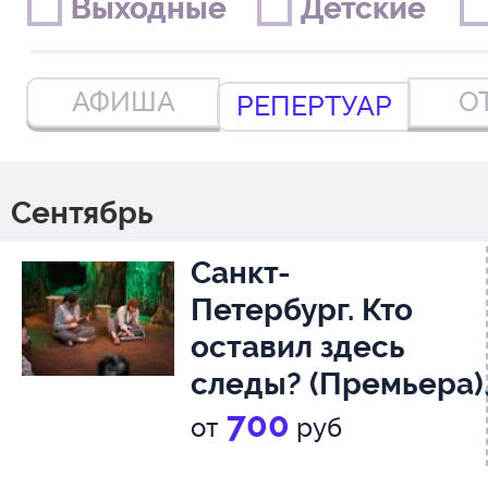
Выходные
Выходные
Детские
Детские
АФИША
О
РЕПЕРТУАР
Сентябрь
Санкт-
Петербург. Кто
оставил здесь
следы? (Премьера)
1+
700
от
руб