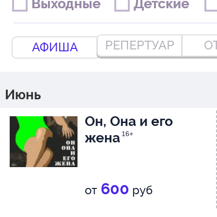
Выходные
Выходные
Детские
Детские
РЕПЕРТУАР
О
АФИША
Июнь
Он, Она и его
жена
16+
600
от
руб