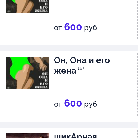
600
от
руб
Он, Она и его
жена
16+
600
от
руб
шикАрная