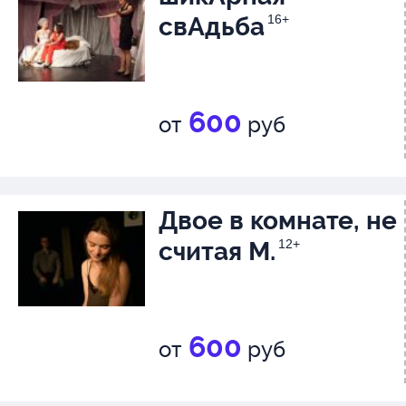
свАдьба
16+
600
от
руб
Двое в комнате, не
считая М.
12+
600
от
руб