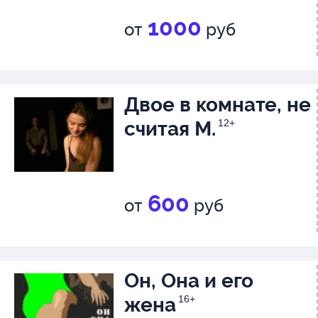
1000
от
руб
Двое в комнате, не
считая М.
12+
600
от
руб
Он, Она и его
жена
16+