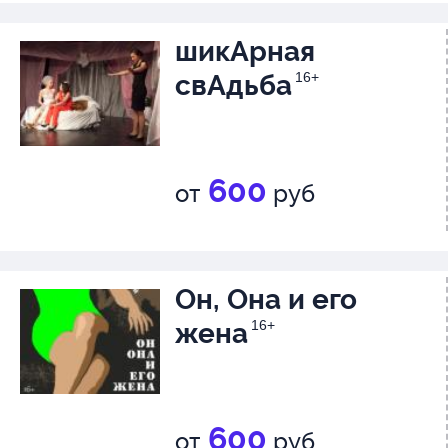
шикАрная
свАдьба
16+
600
от
руб
Он, Она и его
жена
16+
600
от
руб