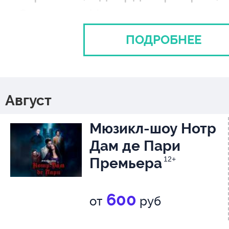
Савельев-Ноша
ПОДРОБНЕЕ
АРТИСТЫ:
Соколова Ксения - Тося
Август
Хорошилова Алина - Катя
Мюзикл-шоу Нотр
Луканичев Александр - Кса
Дам де Пари
Клестов Максим - Филя
Премьера
12+
Барышников Константин - 
600
Байков Алексей - Вадим
от
руб
Кулыгин Владислав - Вади