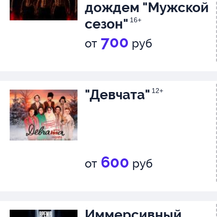
дождем "Мужской
масштабные декорации и сам
сезон"
16+
любимые песни!
700
от
руб
"Девчата"
12+
600
от
руб
Иммерсивный