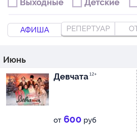
Выходные
Выходные
Детские
Детские
РЕПЕРТУАР
О
АФИША
Июнь
Девчата
12+
600
от
руб