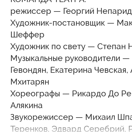
режиссер — Георгий Непарид
Художник-постановщик — Ма
Шеффер
Художник по свету — Степан
Музыкальные руководители —
Гевондян, Екатерина Чевская,
Мхитарян
Хореографы — Рикардо До Рег
Алякина
Звукорежиссер — Михаил Шпа
Теренков, Эдвард Серебрий, 