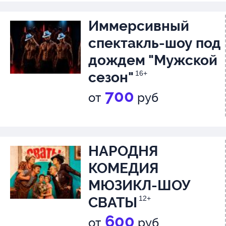
Гончаров Юрий - Илья
Иммерсивный
Степанов Даниил - Илья
спектакль-шоу под
Минеева Джульетта - Анф
дождем "Мужской
Кищенко Ирина - Анфиса
сезон"
16+
Левина Олеся - Мама / Ве
700
от
руб
Колоскова Наталия - Мама
Гевондян Анжелика -
НАРОДНЯ
Кефчиянц Мария - Тося
КОМЕДИЯ
Гореленко Татьяна - Надя
МЮЗИКЛ-ШОУ
СВАТЫ
12+
Рождённым в СССР посвящает
600
от
руб