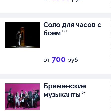
Соло для часов с
боем
12+
700
от
руб
Бременские
музыканты
6+