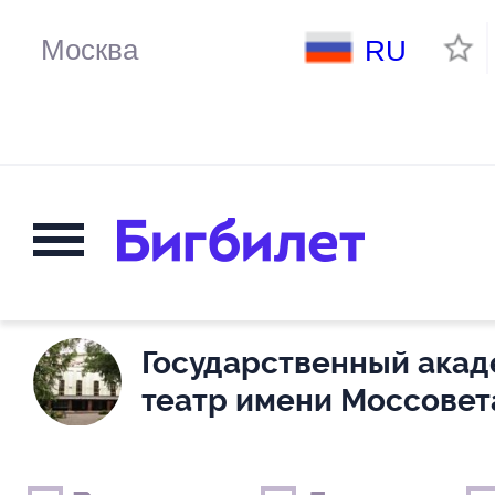
RU
Государственный ака
театр имени Моссовет
Выходные дни
Только детские