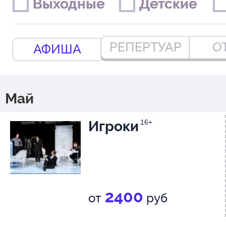
Выходные
Выходные
Детские
Детские
РЕПЕРТУАР
О
АФИША
Май
Игроки
16+
2400
от
руб