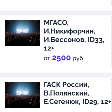
Никифорчин, 6+
Подмосковные вечера лайв
МГАСО,
И.Никифорчин,
И.Бессонов, ID33,
12+
2500
от
руб
ГАСК России,
В.Полянский,
Е.Сегенюк, ID29, 12+