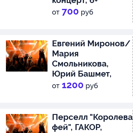
концерт, 6+
700
от
руб
Евгений Миронов/
Мария
Смольникова,
Юрий Башмет,
"Новая Россия", 12+
1200
от
руб
Перселл "Королева
фей", ГАКОР,