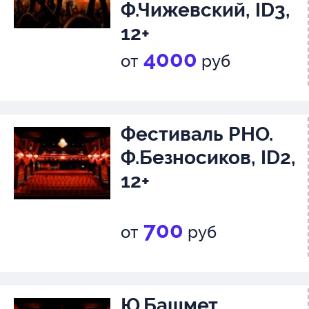
Ф.Чижевский, ID3,
12+
4000
от
руб
Фестиваль РНО.
Ф.Безносиков, ID2,
12+
700
от
руб
Ю.Башмет,