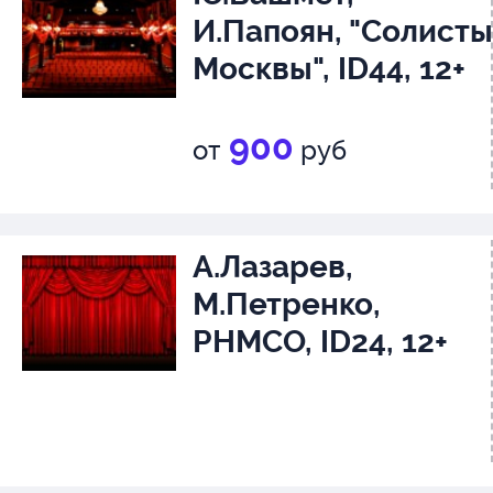
И.Папоян, "Солисты
Москвы", ID44, 12+
900
от
руб
А.Лазарев,
М.Петренко,
РНМСО, ID24, 12+