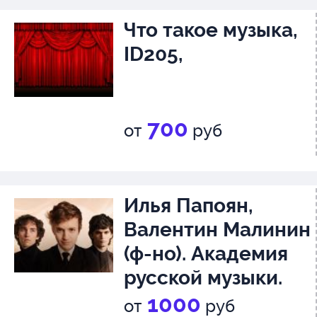
Что такое музыка,
ID205,
700
от
руб
Илья Папоян,
Валентин Малинин
(ф-но). Академия
русской музыки.
Дирижер - Иван
1000
от
руб