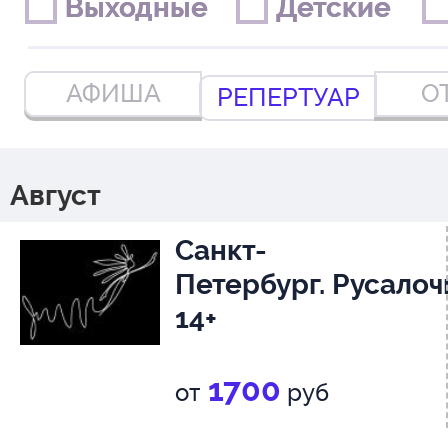
Выходные
Выходные
Детские
Детские
АФИША
О
РЕПЕРТУАР
Август
Санкт-
Петербург. Русалоч
14+
1700
от
руб