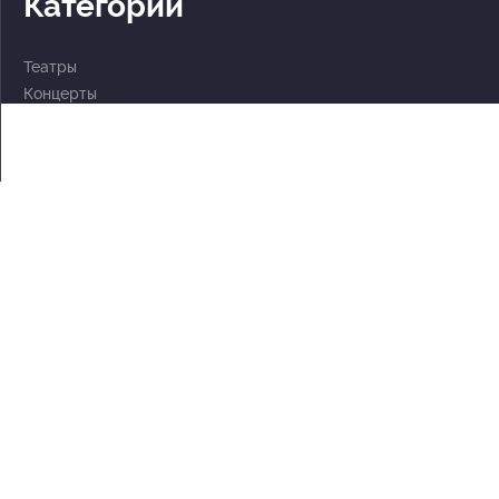
Категории
Театры
Концерты
События
2 по цене 1
Для детей
Абонементы
Документы
Политика обработки персональных данных