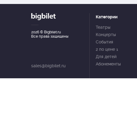
Категории
Театры
2026
© Bigbilet.ru
Концерты
Все права защищены
События
2 по цене 1
Для детей
Абонементы
sales@bigbilet.ru