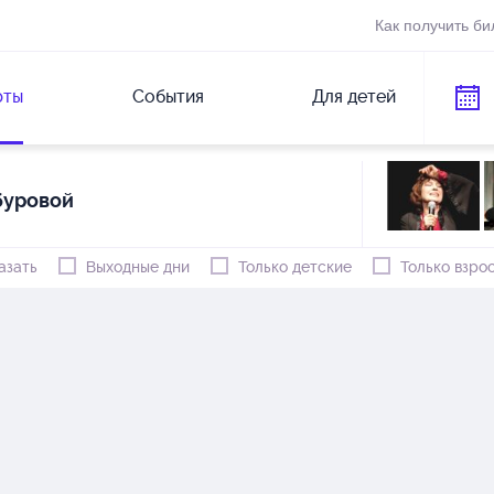
Как получить би
рты
События
Для детей
буровой
азать
Выходные дни
Только детские
Только взро